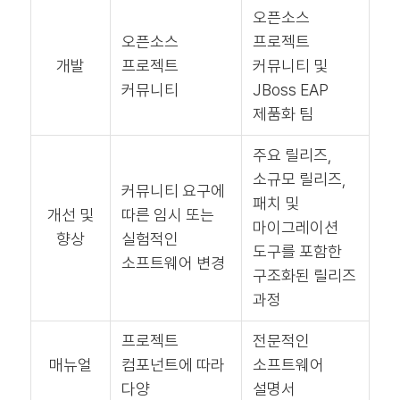
오픈소스
오픈소스
프로젝트
개발
프로젝트
커뮤니티 및
커뮤니티
JBoss EAP
제품화 팀
주요 릴리즈,
소규모 릴리즈,
커뮤니티 요구에
패치 및
개선 및
따른 임시 또는
마이그레이션
향상
실험적인
도구를 포함한
소프트웨어 변경
구조화된 릴리즈
과정
프로젝트
전문적인
매뉴얼
컴포넌트에 따라
소프트웨어
다양
설명서