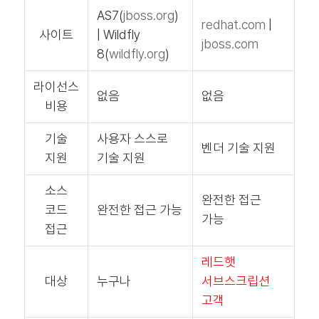
AS7(
jboss.org
)
redhat.com
|
사이트
| Wildfly
jboss.com
8(
wildfly.org
)
라이선스
없음
없음
비용
기술
사용자 스스로
벤더 기술 지원
지원
기술 지원
소스
완전한 접근
코드
완전한 접근 가능
가능
접근
레드햇
대상
누구나
서브스크립션
고객