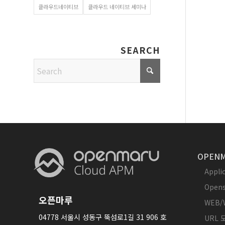
클라우드네이티브
클라우드 네이티브 세미나
SEARCH
OPENM
Appl
Opens
오픈마루
WEB/
04778 서울시 성동구 뚝섬로1길 31 906 호
URL