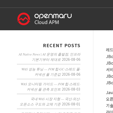
RECENT POSTS
레드
AI Native News | AI 운영의 출발점, 인프라
JB
2026-08-06
기본기부터 제대로
JB
서비
WAS 성능 튜닝 — JVM 힙·GC·스레드 풀·
2026-08-06
커넥션 풀 기준값
JBo
JB
WAS 모니터링 가이드 — JVM 힙·스레드·
2026-08-03
커넥션 풀 관측 포인트
Ja
오픈
국내 WAS 시장 지형 — 국산·외산·
2026-08-01
오픈소스 구도와 교체 기준
기술
라이