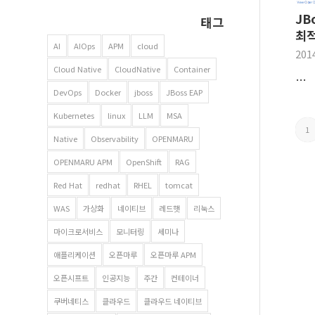
JB
태그
최적
AI
AIOps
APM
cloud
201
Cloud Native
CloudNative
Container
…
DevOps
Docker
jboss
JBoss EAP
Kubernetes
linux
LLM
MSA
1
Native
Observability
OPENMARU
OPENMARU APM
OpenShift
RAG
Red Hat
redhat
RHEL
tomcat
WAS
가상화
네이티브
레드햇
리눅스
마이크로서비스
모니터링
세미나
애플리케이션
오픈마루
오픈마루 APM
오픈시프트
인공지능
주간
컨테이너
쿠버네티스
클라우드
클라우드 네이티브