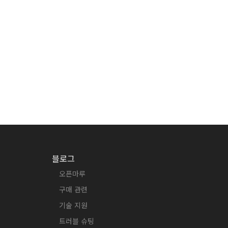
블로그
오픈마루
구매 관련
기술 지원
트러블 슈팅