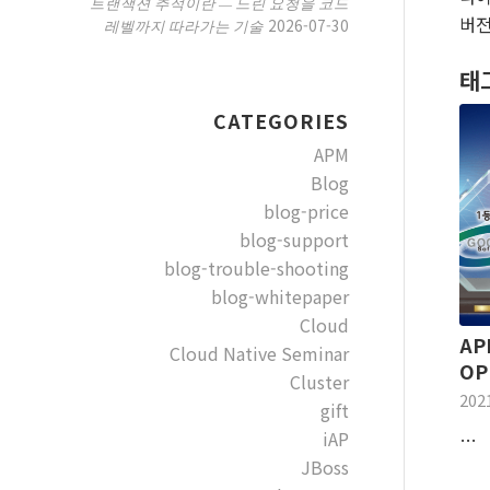
트랜잭션 추적이란 — 느린 요청을 코드
버전
2026-07-30
레벨까지 따라가는 기술
태
CATEGORIES
APM
Blog
blog-price
blog-support
blog-trouble-shooting
blog-whitepaper
Cloud
AP
Cloud Native Seminar
OP
Cluster
202
gift
iAP
…
JBoss