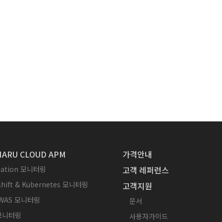
ARU CLOUD APM
가격안내
ication 모니터링
고객 레퍼런스
hift & Kubernetes 모니터링
고객지원
WAS 모니터링
문서
 모니터링
사용자가이드