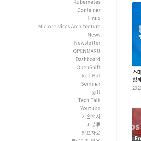
Kubernetes
Container
Linux
Microservices Architecture
News
Newsletter
OPENMARU
Dashboard
OpenShift
스마
Red Hat
함께
Seminar
202
gift
Tech Talk
Youtube
기술백서
미분류
발표자료
분류되지 않음