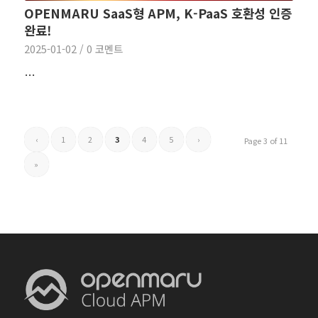
OPENMARU SaaS형 APM, K-PaaS 호환성 인증
완료!
2025-01-02
/
0 코멘트
…
‹
1
2
3
4
5
›
Page 3 of 11
»