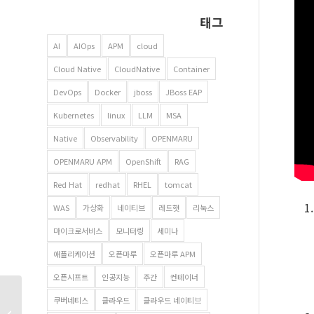
태그
AI
AIOps
APM
cloud
Cloud Native
CloudNative
Container
DevOps
Docker
jboss
JBoss EAP
Kubernetes
linux
LLM
MSA
Native
Observability
OPENMARU
OPENMARU APM
OpenShift
RAG
Red Hat
redhat
RHEL
tomcat
WAS
가상화
네이티브
레드햇
리눅스
마이크로서비스
모니터링
세미나
애플리케이션
오픈마루
오픈마루 APM
오픈시프트
인공지능
주간
컨테이너
차세대 지방세시스템
쿠버네티스
클라우드
클라우드 네이티브
이슈로 보는 공공 – 민간