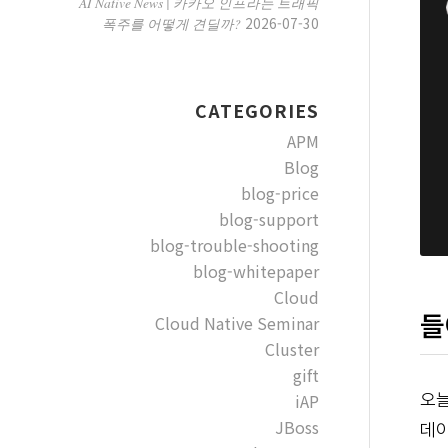
AI Native News | 카카오 인프라는 트래픽
2026-07-30
폭주를 어떻게 견딜까?
CATEGORIES
APM
Blog
blog-price
blog-support
blog-trouble-shooting
blog-whitepaper
Cloud
들
Cloud Native Seminar
Cluster
gift
iAP
오늘
JBoss
데이