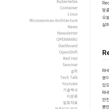
Kubernetes
Re
Container
맞춤
Linux
오늘
Microservices Architecture
살
News
Newsletter
OPENMARU
Dashboard
R
OpenShift
Red Hat
Seminar
RH
gift
Tech Talk
분야
Youtube
있도
기술백서
RH
미분류
안전
발표자료
뿐만
분류되지 않음