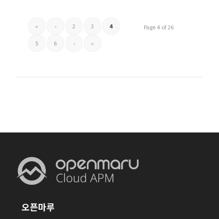
«
‹
2
3
4
Page 4 of 26
5
6
›
»
오픈마루