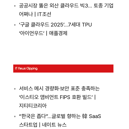
공공시장 뚫은 외산 클라우드 빅3… 토종 기업
어쩌나 | IT조선
‘구글 클라우드 2025’…7세대 TPU
‘아이언우드’ | 애플경제
서비스 메시 경량화·보안 표준 충족하는
‘이스티오 앰비언트 FIPS 호환 빌드’ |
지티티코리아
“한국은 좁다”…글로벌 향하는 韓 SaaS
스타트업 | 네이트 뉴스