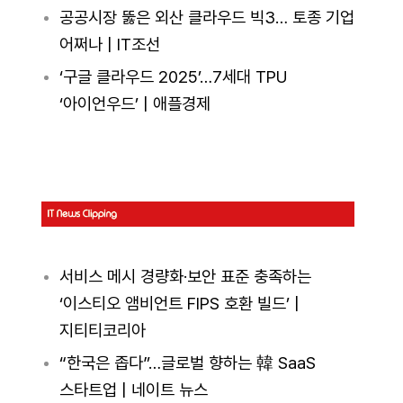
공공시장 뚫은 외산 클라우드 빅3… 토종 기업
어쩌나 | IT조선
‘구글 클라우드 2025’…7세대 TPU
‘아이언우드’ | 애플경제
서비스 메시 경량화·보안 표준 충족하는
‘이스티오 앰비언트 FIPS 호환 빌드’ |
지티티코리아
“한국은 좁다”…글로벌 향하는 韓 SaaS
스타트업 | 네이트 뉴스