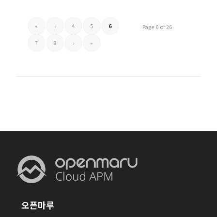
«
‹
4
5
6
Page 6 of 26
7
8
›
»
오픈마루