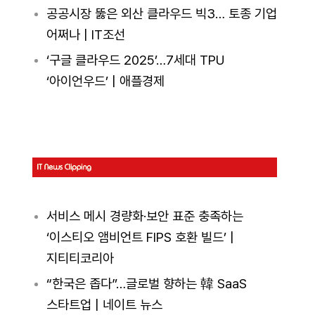
공공시장 뚫은 외산 클라우드 빅3… 토종 기업
어쩌나 | IT조선
‘구글 클라우드 2025’…7세대 TPU
‘아이언우드’ | 애플경제
서비스 메시 경량화·보안 표준 충족하는
‘이스티오 앰비언트 FIPS 호환 빌드’ |
지티티코리아
“한국은 좁다”…글로벌 향하는 韓 SaaS
스타트업 | 네이트 뉴스