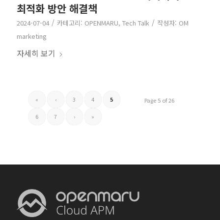
최적화 방안 해결책
/
/
2024-07-04
카테고리:
OPENMARU
,
Tech Talk
작성자:
OM
marketing
자세히 보기
«
‹
3
4
5
Page 5 of 26
6
7
›
»