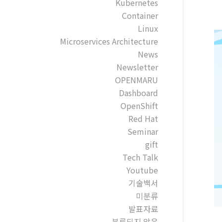
Kubernetes
Container
Linux
Microservices Architecture
News
Newsletter
OPENMARU
Dashboard
OpenShift
Red Hat
Seminar
gift
Tech Talk
Youtube
기술백서
미분류
발표자료
분류되지 않음