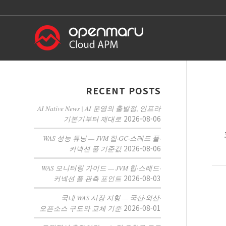
RECENT POSTS
AI Native News | AI 운영의 출발점, 인프라
2026-08-06
기본기부터 제대로
WAS 성능 튜닝 — JVM 힙·GC·스레드 풀·
2026-08-06
커넥션 풀 기준값
WAS 모니터링 가이드 — JVM 힙·스레드·
2026-08-03
커넥션 풀 관측 포인트
국내 WAS 시장 지형 — 국산·외산·
2026-08-01
오픈소스 구도와 교체 기준