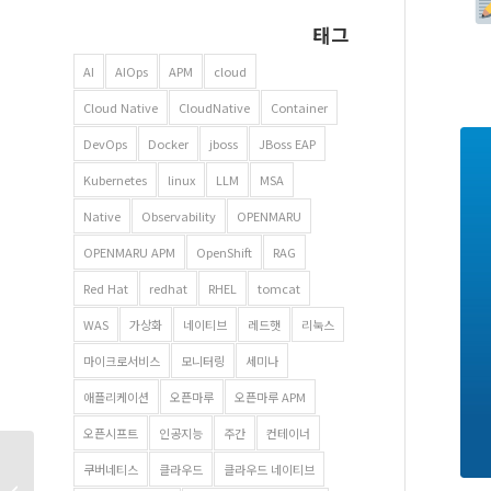
태그
AI
AIOps
APM
cloud
Cloud Native
CloudNative
Container
DevOps
Docker
jboss
JBoss EAP
Kubernetes
linux
LLM
MSA
Native
Observability
OPENMARU
OPENMARU APM
OpenShift
RAG
Red Hat
redhat
RHEL
tomcat
WAS
가상화
네이티브
레드햇
리눅스
마이크로서비스
모니터링
세미나
애플리케이션
오픈마루
오픈마루 APM
오픈시프트
인공지능
주간
컨테이너
코리아 나라장터 엑스포
쿠버네티스
클라우드
클라우드 네이티브
2025 속 오픈마루