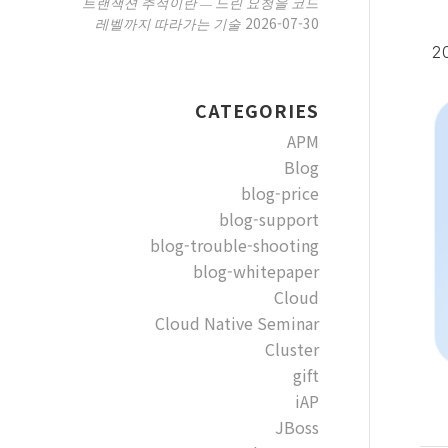
트랜잭션 추적이란 — 느린 요청을 코드
2026-07-30
레벨까지 따라가는 기술
2
CATEGORIES
APM
Blog
blog-price
blog-support
blog-trouble-shooting
blog-whitepaper
Cloud
Cloud Native Seminar
Cluster
gift
iAP
JBoss