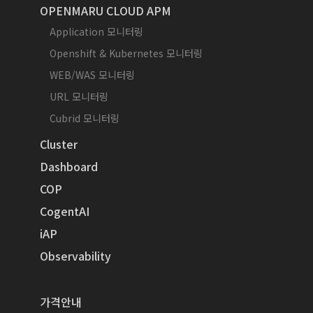
OPENMARU CLOUD APM
Application 모니터링
Openshift & Kubernetes 모니터링
WEB/WAS 모니터링
URL 모니터링
Cubrid 모니터링
Cluster
Dashboard
COP
CogentAI
iAP
Observability
가격안내