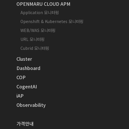
OPENMARU CLOUD APM
Application 모니터링
Openshift & Kubernetes 모니터링
WEB/WAS 모니터링
URL 모니터링
Cubrid 모니터링
Cluster
Dashboard
COP
CogentAI
iAP
Observability
가격안내