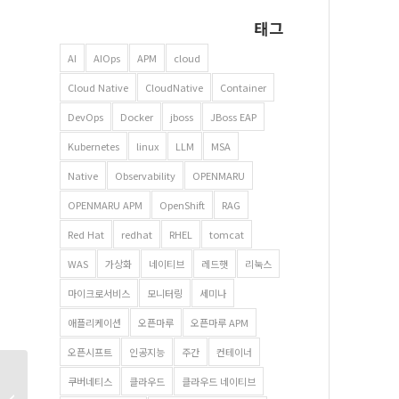
태그
AI
AIOps
APM
cloud
Cloud Native
CloudNative
Container
DevOps
Docker
jboss
JBoss EAP
Kubernetes
linux
LLM
MSA
Native
Observability
OPENMARU
OPENMARU APM
OpenShift
RAG
Red Hat
redhat
RHEL
tomcat
WAS
가상화
네이티브
레드햇
리눅스
마이크로서비스
모니터링
세미나
애플리케이션
오픈마루
오픈마루 APM
오픈시프트
인공지능
주간
컨테이너
마케터가 이해하는
쿠버네티스
클라우드
클라우드 네이티브
쿠버네티스 –