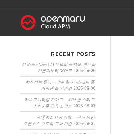
RECENT POSTS
AI Native News | AI 운영의 출발점, 인프라
2026-08-06
기본기부터 제대로
WAS 성능 튜닝 — JVM 힙·GC·스레드 풀·
2026-08-06
커넥션 풀 기준값
WAS 모니터링 가이드 — JVM 힙·스레드·
2026-08-03
커넥션 풀 관측 포인트
국내 WAS 시장 지형 — 국산·외산·
2026-08-01
오픈소스 구도와 교체 기준