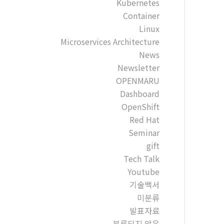
Kubernetes
Container
Linux
Microservices Architecture
News
Newsletter
OPENMARU
Dashboard
OpenShift
Red Hat
Seminar
gift
Tech Talk
Youtube
기술백서
미분류
발표자료
분류되지 않음