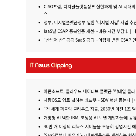
CISO포럼, 디지털플랫폼정부 실현과제 및 AI 시대의
스
정부, 디지털플랫폼정부 일환 ‘디지털 지갑’ 사업 추진
IaaS별 CSAP 중복인증 개선…비용·시간 부담↓ |
“산넘어 산” 공공 SaaS 공급…어렵게 받은 CSAP 
아콘소프트, 클라우드 네이티브 플랫폼 ‘칵테일 클라우
차량OS도 영토 넓히는 레드햇…SDV 혁신 돕는다 |
“전 세계 퍼블릭 클라우드 지출, 2030년 이전 1조 달러
개방형 AI 택한 IBM, 코딩용 AI 모델 개발자들에 공
40만 개 이상의
리눅스
서버들을 조용히 감염시킨 에
‘SaaS로부터 배우기’… 데브섹옵스를 개선하는 원칙 12