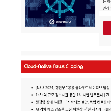
는 
관리
[NSIS 2024] 행안부 “공공 클라우드 네이티브 달성,
1454억 규모 정보자원 통합 1차 사업 발주된다 | Z
행정망 장애 6개월…“지속되는 불안, 독립 컨트롤타워
AI 격차 해소 강조한 고진 위원장…”전 세계에 디플정