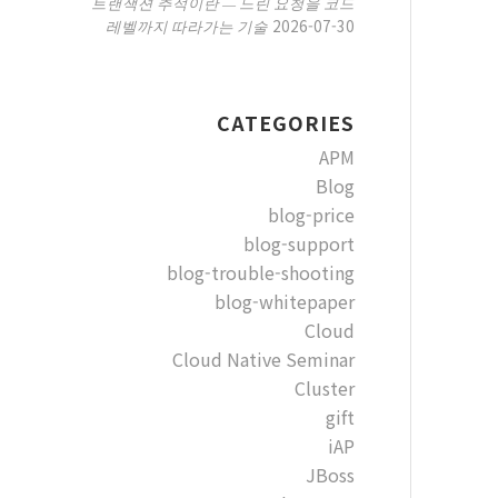
트랜잭션 추적이란 — 느린 요청을 코드
2026-07-30
레벨까지 따라가는 기술
CATEGORIES
APM
Blog
blog-price
blog-support
blog-trouble-shooting
blog-whitepaper
Cloud
Cloud Native Seminar
Cluster
gift
iAP
JBoss