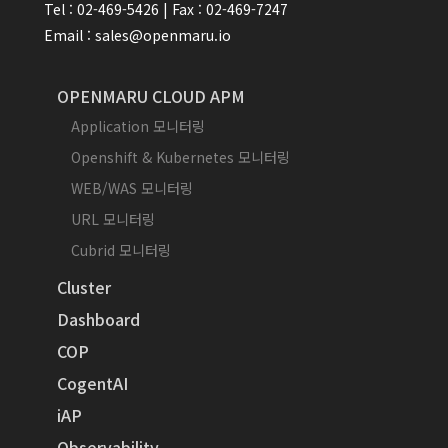
Tel : 02-469-5426 | Fax : 02-469-7247
Email : sales@openmaru.io
OPENMARU CLOUD APM
Application 모니터링
Openshift & Kubernetes 모니터링
WEB/WAS 모니터링
URL 모니터링
Cubrid 모니터링
Cluster
Dashboard
COP
CogentAI
iAP
Observability