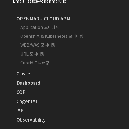
Email : sales@openmaru.io
OPENMARU CLOUD APM
Application 모니터링
Openshift & Kubernetes 모니터링
WEB/WAS 모니터링
URL 모니터링
Cubrid 모니터링
Cluster
Dashboard
COP
CogentAI
iAP
Observability