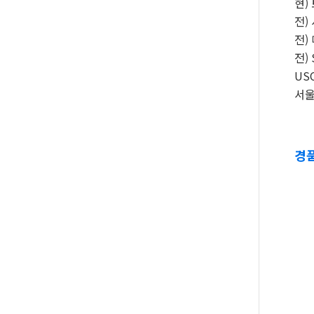
현)
전)
전)
전) 
USC
서울
경