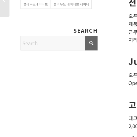
전
하면 될까요?
클라우드네이티브
클라우드 네이티브 세미나
오픈
제품
SEARCH
근무
지리
J
오픈
Op
고
테크
2,