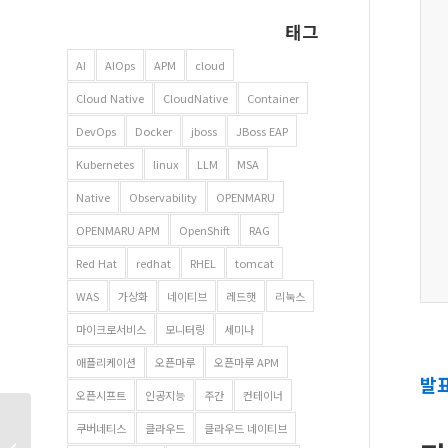
태그
AI
AIOps
APM
cloud
Cloud Native
CloudNative
Container
DevOps
Docker
jboss
JBoss EAP
Kubernetes
linux
LLM
MSA
Native
Observability
OPENMARU
OPENMARU APM
OpenShift
RAG
Red Hat
redhat
RHEL
tomcat
WAS
가상화
네이티브
레드햇
리눅스
마이크로서비스
모니터링
세미나
애플리케이션
오픈마루
오픈마루 APM
발
오픈시프트
인공지능
주간
컨테이너
쿠버네티스
클라우드
클라우드 네이티브
스레드덤프 분석 어떻게