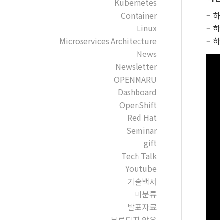
Kubernetes
Container
– 
Linux
– 
Microservices Architecture
– 
News
Newsletter
OPENMARU
Dashboard
OpenShift
Red Hat
Seminar
gift
Tech Talk
Youtube
기술백서
미분류
발표자료
분류되지 않음