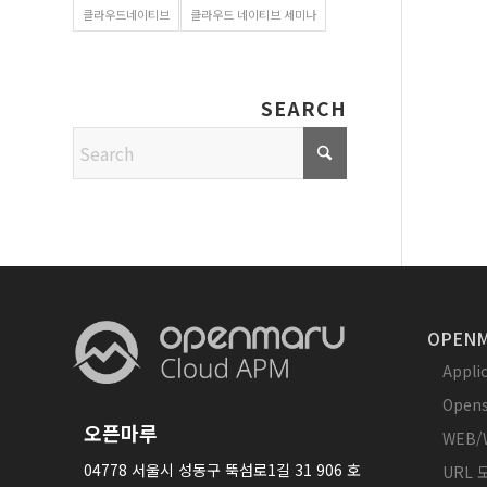
클라우드네이티브
클라우드 네이티브 세미나
SEARCH
OPENM
Appl
Opens
오픈마루
WEB/
04778 서울시 성동구 뚝섬로1길 31 906 호
URL