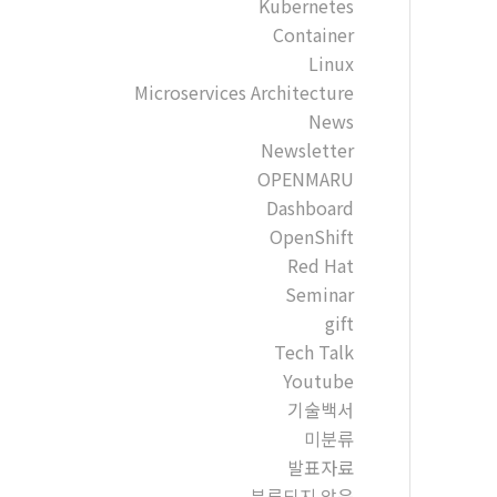
Kubernetes
Container
Linux
Microservices Architecture
News
Newsletter
OPENMARU
Dashboard
OpenShift
Red Hat
Seminar
gift
Tech Talk
Youtube
기술백서
미분류
발표자료
분류되지 않음