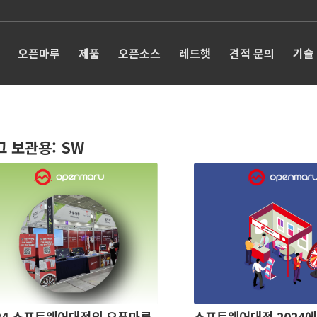
오픈마루
제품
오픈소스
레드햇
견적 문의
기술
그 보관용:
SW
24 소프트웨어대전의 오픈마루
소프트웨어대전 2024에