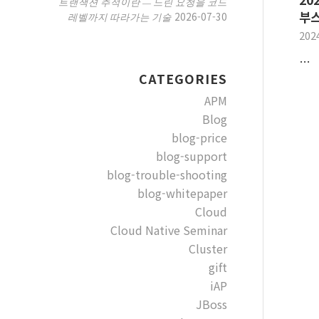
트랜잭션 추적이란 — 느린 요청을 코드
부스
2026-07-30
레벨까지 따라가는 기술
202
…
CATEGORIES
APM
Blog
blog-price
blog-support
blog-trouble-shooting
blog-whitepaper
Cloud
Cloud Native Seminar
Cluster
gift
iAP
JBoss