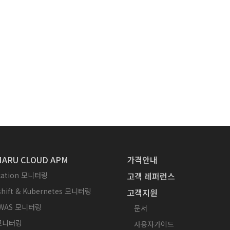
ARU CLOUD APM
가격안내
ication 모니터링
고객 레퍼런스
hift & Kubernetes 모니터링
고객지원
WAS 모니터링
문서
 모니터링
사용자가이드