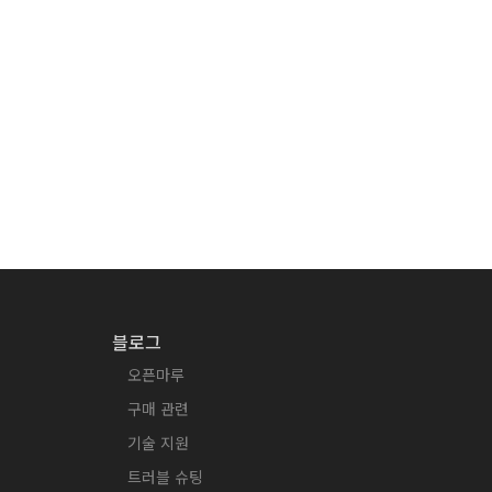
블로그
오픈마루
구매 관련
기술 지원
트러블 슈팅