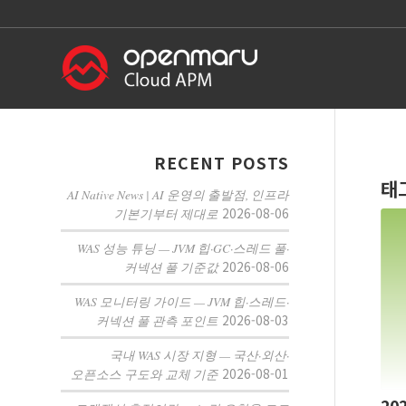
RECENT POSTS
태
AI Native News | AI 운영의 출발점, 인프라
2026-08-06
기본기부터 제대로
WAS 성능 튜닝 — JVM 힙·GC·스레드 풀·
2026-08-06
커넥션 풀 기준값
WAS 모니터링 가이드 — JVM 힙·스레드·
2026-08-03
커넥션 풀 관측 포인트
국내 WAS 시장 지형 — 국산·외산·
2026-08-01
오픈소스 구도와 교체 기준
20