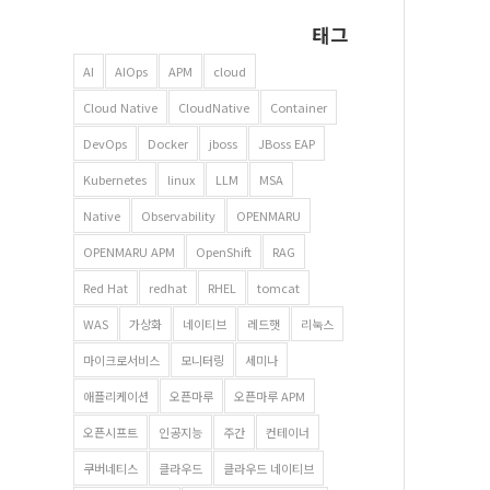
태그
AI
AIOps
APM
cloud
Cloud Native
CloudNative
Container
DevOps
Docker
jboss
JBoss EAP
Kubernetes
linux
LLM
MSA
Native
Observability
OPENMARU
OPENMARU APM
OpenShift
RAG
Red Hat
redhat
RHEL
tomcat
WAS
가상화
네이티브
레드햇
리눅스
마이크로서비스
모니터링
세미나
애플리케이션
오픈마루
오픈마루 APM
오픈시프트
인공지능
주간
컨테이너
쿠버네티스
클라우드
클라우드 네이티브