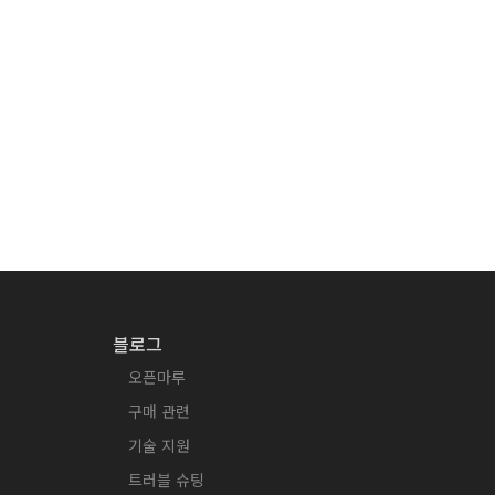
블로그
오픈마루
구매 관련
기술 지원
트러블 슈팅