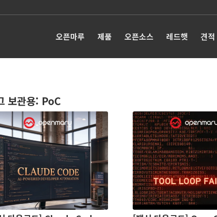
오픈마루
제품
오픈소스
레드햇
견적
그 보관용:
PoC