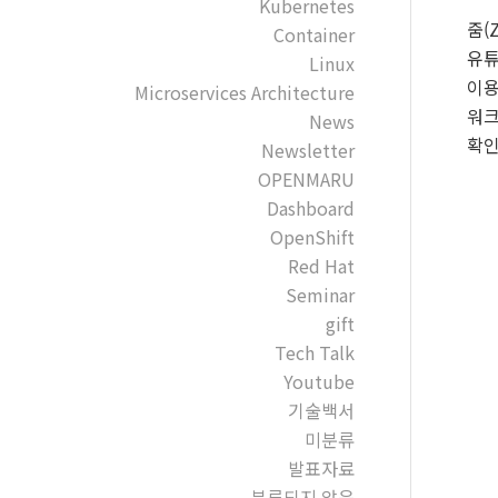
Kubernetes
줌(Z
Container
유튜
Linux
이용
Microservices Architecture
워크
News
확
Newsletter
OPENMARU
Dashboard
OpenShift
Red Hat
Seminar
gift
Tech Talk
Youtube
기술백서
미분류
발표자료
분류되지 않음