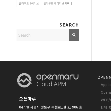
클라우드네이티브
클라우드 네이티브 세미나
SEARCH
OPENM
Appl
Opens
오픈마루
WEB/
04778 서울시 성동구 뚝섬로1길 31 906 호
URL