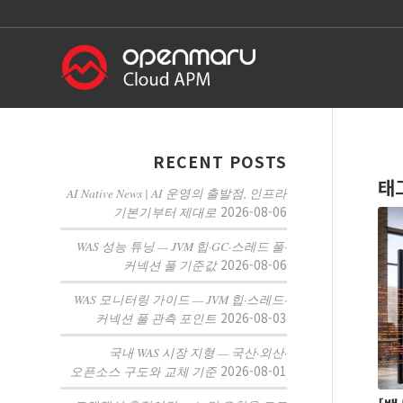
RECENT POSTS
태
AI Native News | AI 운영의 출발점, 인프라
2026-08-06
기본기부터 제대로
WAS 성능 튜닝 — JVM 힙·GC·스레드 풀·
2026-08-06
커넥션 풀 기준값
WAS 모니터링 가이드 — JVM 힙·스레드·
2026-08-03
커넥션 풀 관측 포인트
국내 WAS 시장 지형 — 국산·외산·
2026-08-01
오픈소스 구도와 교체 기준