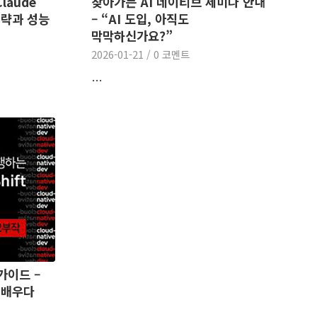
laude
찾아가는 AI 네이티브 세미나 안내
전략과 성능
– “AI 도입, 아직도
막막하신가요?”
2026-01-21
/
0 코멘트
…
 가이드 –
 배우다