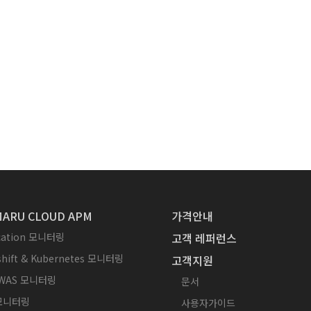
ARU CLOUD APM
가격안내
ication 모니터링
고객 레퍼런스
hift & Kubernetes 모니터링
고객지원
WAS 모니터링
문서
 모니터링
사용자가이드