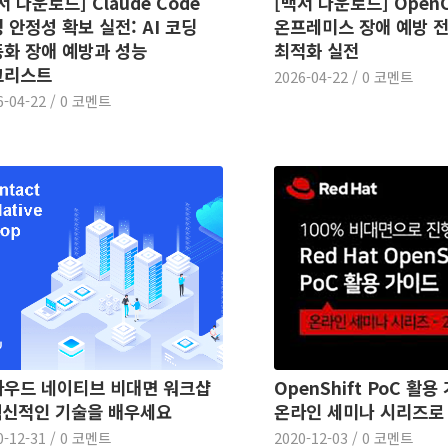
서 다운로드] Claude Code
[백서 다운로드] OpenC
 안정성 확보 실전: AI 코딩
온프레미스 장애 예방 
화 장애 예방과 성능
최적화 실전
크리스트
2026-04-22
/
0 코멘트
6-04-22
/
0 코멘트
우드 네이티브 비대면 워크샵
OpenShift PoC 활용
혁신적인 기술을 배우세요
온라인 세미나 시리즈로
0-12-31
/
0 코멘트
2020-12-03
/
0 코멘트