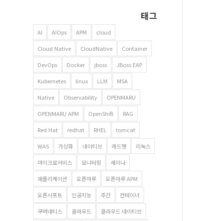
태그
AI
AIOps
APM
cloud
Cloud Native
CloudNative
Container
DevOps
Docker
jboss
JBoss EAP
Kubernetes
linux
LLM
MSA
Native
Observability
OPENMARU
OPENMARU APM
OpenShift
RAG
Red Hat
redhat
RHEL
tomcat
WAS
가상화
네이티브
레드햇
리눅스
마이크로서비스
모니터링
세미나
애플리케이션
오픈마루
오픈마루 APM
오픈시프트
인공지능
주간
컨테이너
쿠버네티스
클라우드
클라우드 네이티브