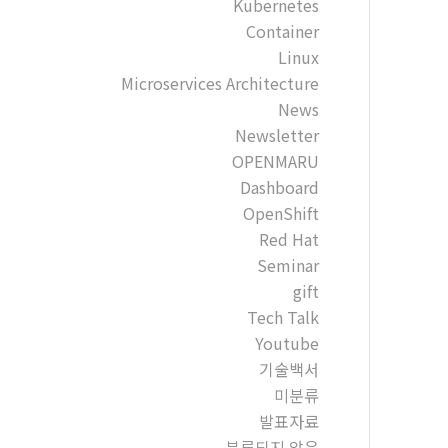
Kubernetes
Container
Linux
Microservices Architecture
News
Newsletter
OPENMARU
Dashboard
OpenShift
Red Hat
Seminar
gift
Tech Talk
Youtube
기술백서
미분류
발표자료
분류되지 않음