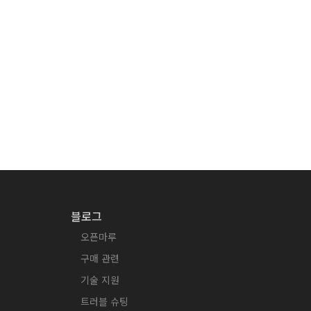
블로그
오픈마루
구매 관련
기술 지원
트러블 슈팅