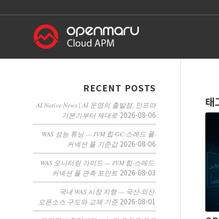
RECENT POSTS
태
AI Native News | AI 운영의 출발점, 인프라
2026-08-06
기본기부터 제대로
WAS 성능 튜닝 — JVM 힙·GC·스레드 풀·
2026-08-06
커넥션 풀 기준값
WAS 모니터링 가이드 — JVM 힙·스레드·
2026-08-03
커넥션 풀 관측 포인트
국내 WAS 시장 지형 — 국산·외산·
2026-08-01
오픈소스 구도와 교체 기준