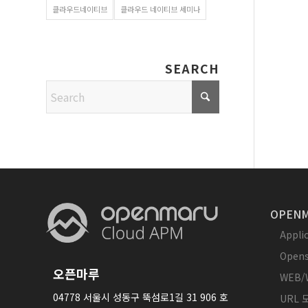
클라우드네이티브
클라우드 네이티브 세미나
SEARCH
OPENM
Appl
Opens
오픈마루
WEB/
04778 서울시 성동구 뚝섬로1길 31 906 호
URL