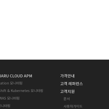
ARU CLOUD APM
가격안내
ication 모니터링
고객 레퍼런스
hift & Kubernetes 모니터링
고객지원
WAS 모니터링
문서
 모니터링
사용자가이드