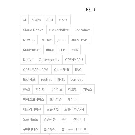
태그
AI
AIOps
APM
cloud
Cloud Native
CloudNative
Container
DevOps
Docker
jboss
JBoss EAP
Kubernetes
linux
LLM
MSA
Native
Observability
OPENMARU
OPENMARU APM
OpenShift
RAG
Red Hat
redhat
RHEL
tomcat
WAS
가상화
네이티브
레드햇
리눅스
마이크로서비스
모니터링
세미나
애플리케이션
오픈마루
오픈마루 APM
오픈시프트
인공지능
주간
컨테이너
쿠버네티스
클라우드
클라우드 네이티브