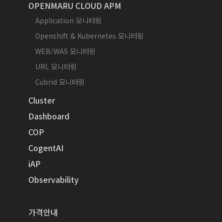
OPENMARU CLOUD APM
Application 모니터링
Openshift & Kubernetes 모니터링
WEB/WAS 모니터링
URL 모니터링
Cubrid 모니터링
Cluster
Dashboard
COP
CogentAI
iAP
Observability
가격안내