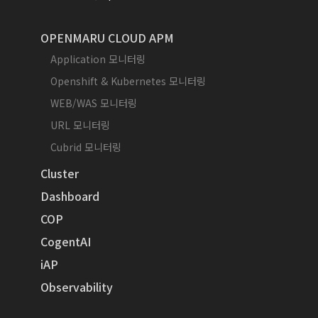
OPENMARU CLOUD APM
Application 모니터링
Openshift & Kubernetes 모니터링
WEB/WAS 모니터링
URL 모니터링
Cubrid 모니터링
Cluster
Dashboard
COP
CogentAI
iAP
Observability