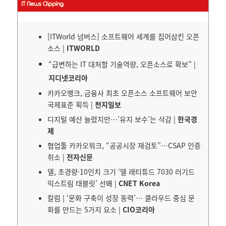
[ITWorld 넘버스] 소프트웨어 세계를 집어삼킨 오픈
소스 |
ITWORLD
“급변하는 IT 대처할 기술역량, 오픈소스로 확보” |
지디넷코리아
카카오뱅크, 금융사 최초 오픈소스 소프트웨어 보안
국제표준 획득 |
천지일보
디지털 예산 늘렸지만…’유지 보수’는 삭감 |
한국경
제
협업툴 카카오워크, “공공시장 재검토”…CSAP 인증
취소 |
전자신문
델, 초경량·10인치 크기 ‘델 래티튜드 7030 러기드
익스트림 태블릿’ 선봬 |
CNET Korea
칼럼 | ‘문화 구축이 성장 동력’… 클라우드 중심 문
화를 만드는 5가지 요소 |
CIO코리아