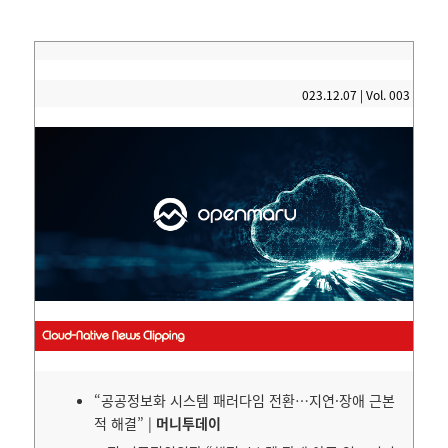
023.12.07 | Vol. 003
“공공정보화 시스템 패러다임 전환…지연·장애 근본
적 해결” |
머니투데이