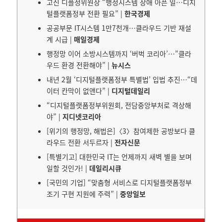
고진 디플정위원장 “행정시스템 장애 아픈 일…디지
털플랫폼정부 전환 필요” |
한국경제
공공부문 IT시스템 1만7천개…클라우드 기반 재설
계 시급 |
매일경제
행정망 이어 소방시스템까지 ‘버벅 코리아’…”클라
우드 환경 전환해야” |
뉴시스
내년 2월 ‘디지털플랫폼정부 특별법’ 입법 추진…“데
이터 칸막이 없앤다” |
디지털데일리
“디지털플랫폼정부위원회, 전담중앙부처로 격상해
야” |
지디넷코리아
[위기의 행정망, 해법은]〈3〉참여제한 공방보다 클
라우드 전환 서두르자 |
전자신문
[특별기고] 대한민국 IT는 언제까지 새벽 별을 보며
일할 것인가! |
데일리시큐
[국민의 기업] “맞춤형 서비스로 디지털플랫폼정부
조기 구현 지원에 주력” |
중앙일보