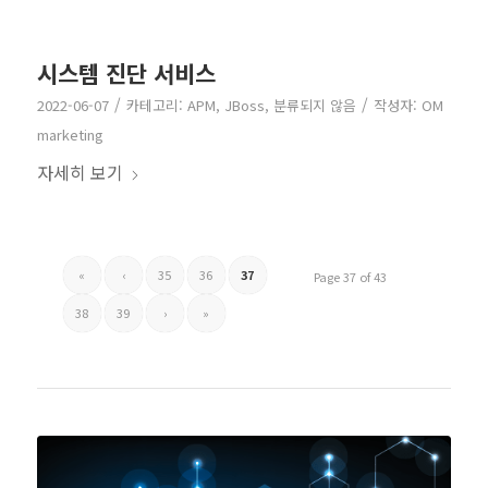
시스템 진단 서비스
/
/
2022-06-07
카테고리:
APM
,
JBoss
,
분류되지 않음
작성자:
OM
marketing
자세히 보기
«
‹
35
36
37
Page 37 of 43
38
39
›
»