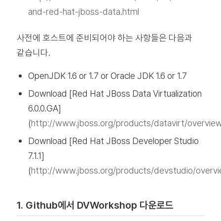
and-red-hat-jboss-data.html
사전에 호스트에 준비되어야 하는 사항들은 다음과
같습니다.
OpenJDK 1.6 or 1.7 or Oracle JDK 1.6 or 1.7
Download [Red Hat JBoss Data Virtualization
6.0.0.GA]
(
http://www.jboss.org/products/datavirt/overvie
Download [Red Hat JBoss Developer Studio
7.1.1]
(
http://www.jboss.org/products/devstudio/overv
1. Github에서 DVWorkshop 다운로드