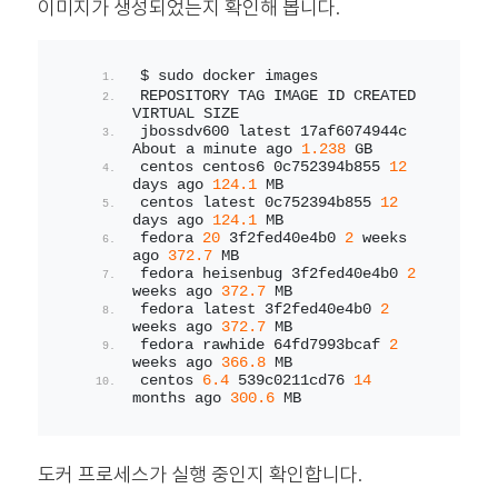
이미지가 생성되었는지 확인해 봅니다.
$ sudo docker images
REPOSITORY TAG IMAGE ID CREATED 
VIRTUAL SIZE
jbossdv600 latest 17af6074944c 
About a minute ago 
1.238
 GB
centos centos6 0c752394b855 
12
days ago 
124.1
 MB
centos latest 0c752394b855 
12
days ago 
124.1
 MB
fedora 
20
 3f2fed40e4b0 
2
 weeks 
ago 
372.7
 MB
fedora heisenbug 3f2fed40e4b0 
2
weeks ago 
372.7
 MB
fedora latest 3f2fed40e4b0 
2
weeks ago 
372.7
 MB
fedora rawhide 64fd7993bcaf 
2
weeks ago 
366.8
 MB
centos 
6.4
 539c0211cd76 
14
months ago 
300.6
 MB
도커 프로세스가 실행 중인지 확인합니다.