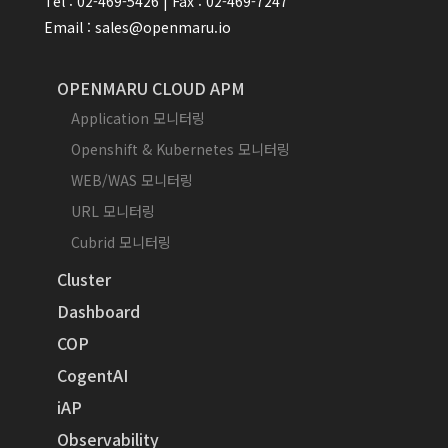
Tel : 02-469-5426 | Fax : 02-469-7247
Email : sales@openmaru.io
OPENMARU CLOUD APM
Application 모니터링
Openshift & Kubernetes 모니터링
WEB/WAS 모니터링
URL 모니터링
Cubrid 모니터링
Cluster
Dashboard
COP
CogentAI
iAP
Observability