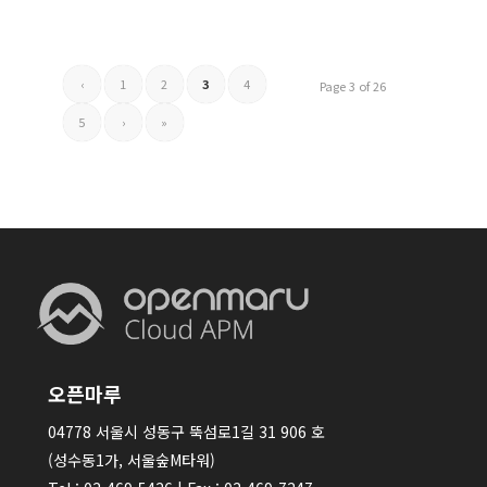
‹
1
2
3
4
Page 3 of 26
5
›
»
오픈마루
04778 서울시 성동구 뚝섬로1길 31 906 호
(성수동1가, 서울숲M타워)