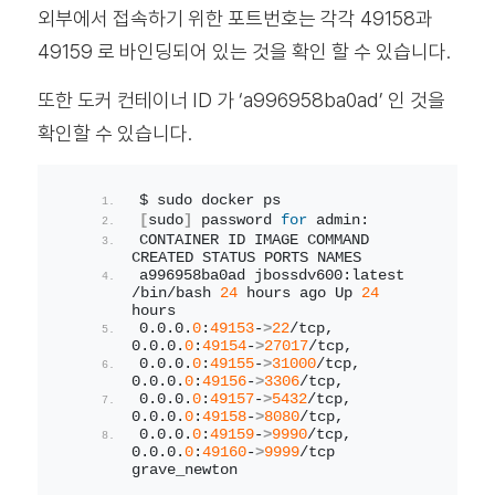
외부에서 접속하기 위한 포트번호는 각각 49158과
49159 로 바인딩되어 있는 것을 확인 할 수 있습니다.
또한 도커 컨테이너 ID 가 ‘a996958ba0ad’ 인 것을
확인할 수 있습니다.
$ sudo docker ps
[
sudo
]
 password 
for
 admin:
CONTAINER ID IMAGE COMMAND 
CREATED STATUS PORTS NAMES
a996958ba0ad jbossdv600:latest 
/bin/bash 
24
 hours ago Up 
24
hours 
0
.
0
.
0
.
0
:
49153
-
>
22
/tcp, 
0
.
0
.
0
.
0
:
49154
-
>
27017
/tcp, 
0
.
0
.
0
.
0
:
49155
-
>
31000
/tcp, 
0
.
0
.
0
.
0
:
49156
-
>
3306
/tcp, 
0
.
0
.
0
.
0
:
49157
-
>
5432
/tcp, 
0
.
0
.
0
.
0
:
49158
-
>
8080
/tcp, 
0
.
0
.
0
.
0
:
49159
-
>
9990
/tcp, 
0
.
0
.
0
.
0
:
49160
-
>
9999
/tcp 
grave_newton