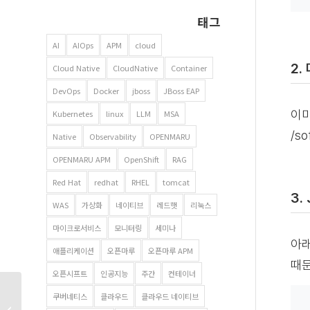
태그
AI
AIOps
APM
cloud
2.
Cloud Native
CloudNative
Container
DevOps
Docker
jboss
JBoss EAP
이미 
Kubernetes
linux
LLM
MSA
/s
Native
Observability
OPENMARU
OPENMARU APM
OpenShift
RAG
Red Hat
redhat
RHEL
tomcat
3.
WAS
가상화
네이티브
레드햇
리눅스
마이크로서비스
모니터링
세미나
아래
애플리케이션
오픈마루
오픈마루 APM
때문
오픈시프트
인공지능
주간
컨테이너
쿠버네티스
클라우드
클라우드 네이티브
Docker – 구글, 레드햇,