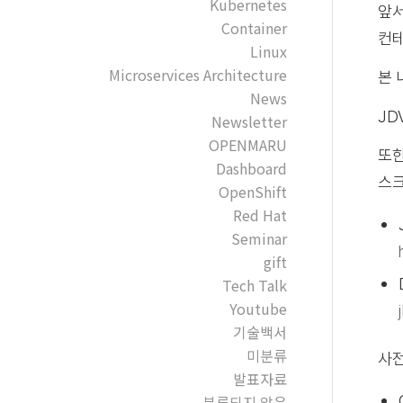
Kubernetes
앞서
Container
컨테
Linux
Microservices Architecture
본 
News
JD
Newsletter
OPENMARU
또한
Dashboard
스크
OpenShift
Red Hat
Seminar
gift
Tech Talk
Youtube
기술백서
미분류
사전
발표자료
분류되지 않음