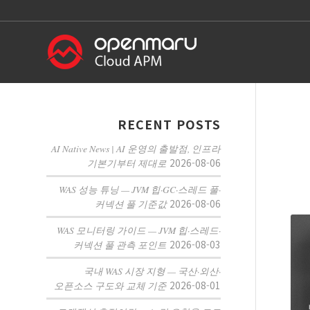
RECENT POSTS
AI Native News | AI 운영의 출발점, 인프라
2026-08-06
기본기부터 제대로
WAS 성능 튜닝 — JVM 힙·GC·스레드 풀·
2026-08-06
커넥션 풀 기준값
WAS 모니터링 가이드 — JVM 힙·스레드·
2026-08-03
커넥션 풀 관측 포인트
국내 WAS 시장 지형 — 국산·외산·
2026-08-01
오픈소스 구도와 교체 기준