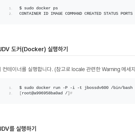
$ sudo docker ps
CONTAINER ID IMAGE COMMAND CREATED STATUS PORTS 
 JDV 도커(Docker) 실행하기
 컨테이너를 실행합니다. (참고로 locale 관련한 Warning 메
$ sudo docker run -P -i -t jbossdv600 /bin/bash
[
root@a996958ba0ad /
]
#
 JDV를 실행하기