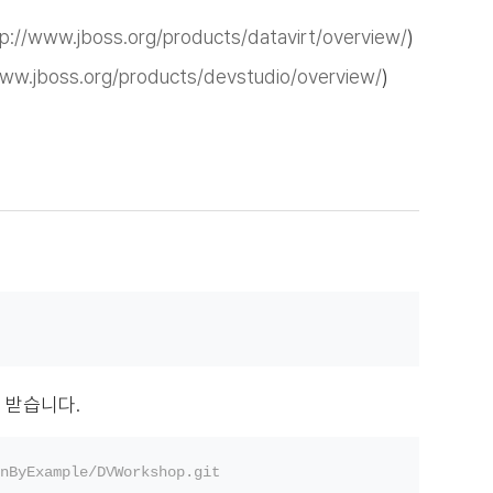
tp://www.jboss.org/products/datavirt/overview/
)
www.jboss.org/products/devstudio/overview/
)
드 받습니다.
nByExample/DVWorkshop.git