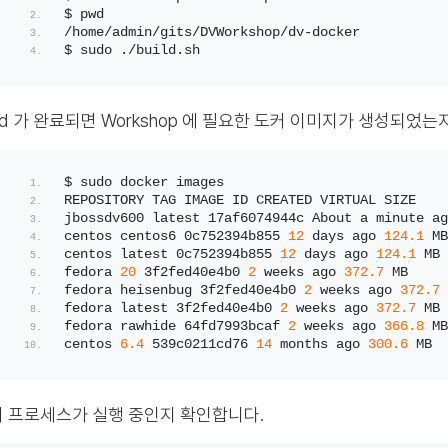
$ pwd
/home/admin/gits/DVWorkshop/dv-docker
$ sudo ./build.sh
ild 가 완료되면 Workshop 에 필요한 도커 이미지가 생성되었는
$ sudo docker images
REPOSITORY TAG IMAGE ID CREATED VIRTUAL SIZE
jbossdv600 latest 17af6074944c About a minute ag
centos centos6 0c752394b855 
12
 days ago 
124.1
 MB
centos latest 0c752394b855 
12
 days ago 
124.1
 MB
fedora 
20
 3f2fed40e4b0 
2
 weeks ago 
372.7
 MB
fedora heisenbug 3f2fed40e4b0 
2
 weeks ago 
372.7
 
fedora latest 3f2fed40e4b0 
2
 weeks ago 
372.7
 MB
fedora rawhide 64fd7993bcaf 
2
 weeks ago 
366.8
 MB
centos 
6.4
 539c0211cd76 
14
 months ago 
300.6
 MB
 프로세스가 실행 중인지 확인합니다.