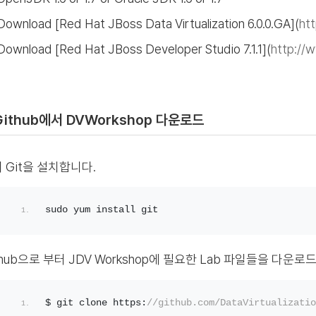
Download [Red Hat JBoss Data Virtualization 6.0.0.GA](
ht
Download [Red Hat JBoss Developer Studio 7.1.1](
http://
 Github에서 DVWorkshop 다운로드
 Git을 설치합니다.
sudo yum install git
thub으로 부터 JDV Workshop에 필요한 Lab 파일들을 다운로
$ git clone https:
//github.com/DataVirtualizatio