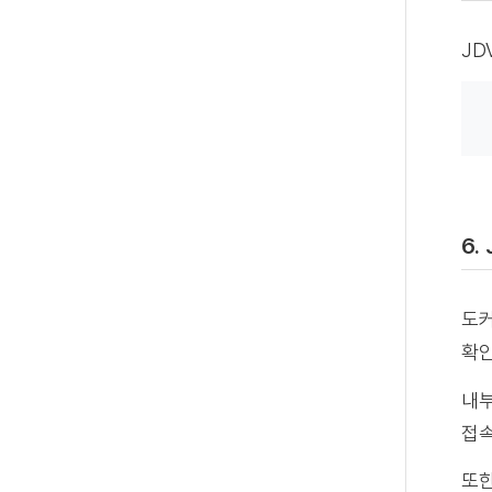
JD
6.
도커
확인
내부
접속
또한