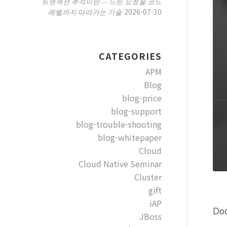
트랜잭션 추적이란 — 느린 요청을 코드
2026-07-30
레벨까지 따라가는 기술
CATEGORIES
APM
Blog
blog-price
blog-support
blog-trouble-shooting
blog-whitepaper
Cloud
Cloud Native Seminar
Cluster
gift
iAP
Do
JBoss