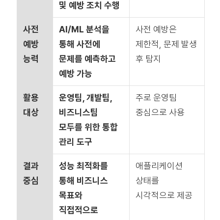
및 예방 조치 수행
사전
AI/ML 분석을
사전 예방은
예방
통해
사전에
제한적, 문제 발생
능력
문제를 예측하고
후 탐지
예방
가능
활용
운영팀, 개발팀,
주로 운영팀
대상
비즈니스팀
중심으로 사용
모두를 위한
통합
관리 도구
결과
성능 최적화를
애플리케이션
중심
통해
비즈니스
상태를
목표와
시각적으로 제공
직접적으로