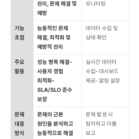
관리, 문제 해결 및
모니터링
예방
기능
능동적인 문제
데이터 수집 및
초점
해결, 최적화 및
상태 확인
예방적 관리
주요
성능 병목 해결-
실시간 데이터
활동
사용자 경험
수집- 대시보드
최적화-
제공- 알림 설정
SLA/SLO 준수
보장
문제
문제의 근본
문제 발생 시
대응
원인을 분석하고
탐지하고 이를
방식
능동적으로 해결
보고