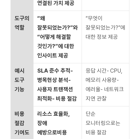
연결된 가치
제공
도구의
“왜
“무엇이
역할
잘못되었는가?”와
잘못되었는가?”에
“어떻게 해결할
대한 정보 제공
것인가?”에 대한
인사이트 제공
예시
SLA 준수 추적-
응답 시간- CPU,
도구
병목현상 분석-
메모리 사용량-
기능
사용자 트랜잭션
에러율- 네트워크
최적화- 비용 절감
지연 관찰
비용
리소스 효율화,
단순
절감
장애
모니터링으로는
기여도
예방으로
비용
비용 절감