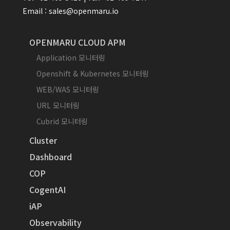
Email : sales@openmaru.io
OPENMARU CLOUD APM
Application 모니터링
Openshift & Kubernetes 모니터링
WEB/WAS 모니터링
URL 모니터링
Cubrid 모니터링
Cluster
Dashboard
COP
CogentAI
iAP
Observability