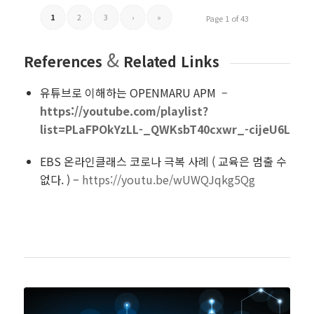
1
2
3
›
»
Page 1 of 43
&
References
Related Links
유튜브로 이해하는 OPENMARU APM –
https://youtube.com/playlist?
list=PLaFPOkYzLL-_QWKsbT40cxwr_-cijeU6L
EBS 온라인클래스 코로나 극복 사례 ( 교육은 멈출 수
없다. ) –
https://youtu.be/wUWQJqkg5Qg