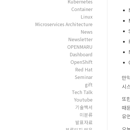
Kubernetes
Container
Linux
Microservices Architecture
News
Newsletter
OPENMARU
Dashboard
OpenShift
Red Hat
Seminar
만약
gift
시스
Tech Talk
Youtube
또한
기술백서
때문
미분류
유연
발표자료
오늘
분류되지 않음