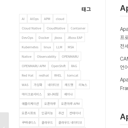
A
태그
AI
AIOps
APM
cloud
Cloud Native
CloudNative
Container
Ap
프로
DevOps
Docker
jboss
JBoss EAP
전세
Kubernetes
linux
LLM
MSA
Native
Observability
OPENMARU
CA
OPENMARU APM
OpenShift
RAG
언어
Red Hat
redhat
RHEL
tomcat
Apa
WAS
가상화
네이티브
레드햇
리눅스
Fra
마이크로서비스
모니터링
세미나
애플리케이션
오픈마루
오픈마루 APM
오픈시프트
인공지능
주간
컨테이너
A
리눅스 RPM 방식으로
쿠버네티스
클라우드
클라우드 네이티브
JDK(Java) 설치하기 –