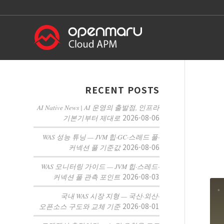
RECENT POSTS
AI Native News | AI 운영의 출발점, 인프라
2026-08-06
기본기부터 제대로
WAS 성능 튜닝 — JVM 힙·GC·스레드 풀·
2026-08-06
커넥션 풀 기준값
WAS 모니터링 가이드 — JVM 힙·스레드·
2026-08-03
커넥션 풀 관측 포인트
국내 WAS 시장 지형 — 국산·외산·
2026-08-01
오픈소스 구도와 교체 기준