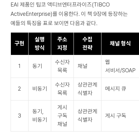
EAI 제품인 팁코 액티브엔터프라이즈(TIBCO
ActiveEnterprise)를 이용한다. 이 책 9장에 등장하는
예들의 특징을 표로 보이면 다음과 같다.
실행
주소
수집
구현
채널 형식
방식
지정
전략
수신자
웹
1
동기
채널
목록
서비서/SOAP
수신자
상관관계
2
비동기
메시지 큐
목록
식별자
게시
동기,
상관관계
3
구독
게시 구독
비동기
식별자
채널