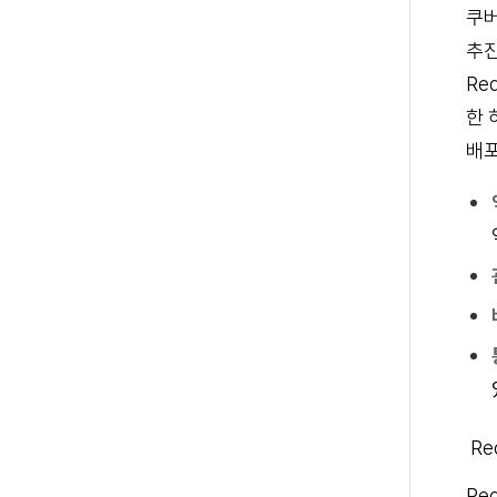
쿠버
추진
Re
한 
배포
Re
Re