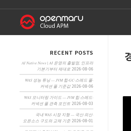
RECENT POSTS
경
AI Native News | AI 운영의 출발점, 인프라
2026-08-06
기본기부터 제대로
WAS 성능 튜닝 — JVM 힙·GC·스레드 풀·
2026-08-06
커넥션 풀 기준값
WAS 모니터링 가이드 — JVM 힙·스레드·
2026-08-03
커넥션 풀 관측 포인트
국내 WAS 시장 지형 — 국산·외산·
2026-08-01
오픈소스 구도와 교체 기준