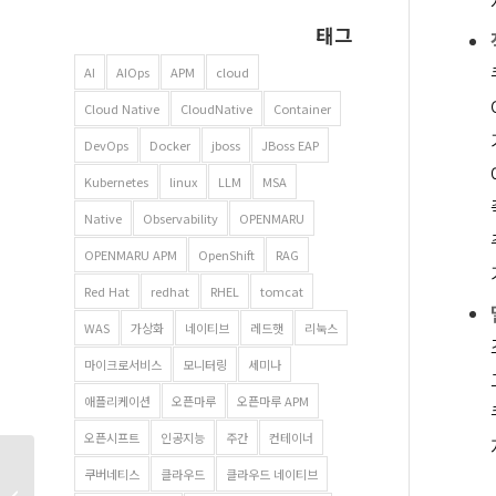
태그
AI
AIOps
APM
cloud
Cloud Native
CloudNative
Container
DevOps
Docker
jboss
JBoss EAP
Kubernetes
linux
LLM
MSA
Native
Observability
OPENMARU
OPENMARU APM
OpenShift
RAG
Red Hat
redhat
RHEL
tomcat
WAS
가상화
네이티브
레드햇
리눅스
마이크로서비스
모니터링
세미나
애플리케이션
오픈마루
오픈마루 APM
오픈시프트
인공지능
주간
컨테이너
Red Hat Enterprise
쿠버네티스
클라우드
클라우드 네이티브
Linux 9.4 출시: 주요 기능