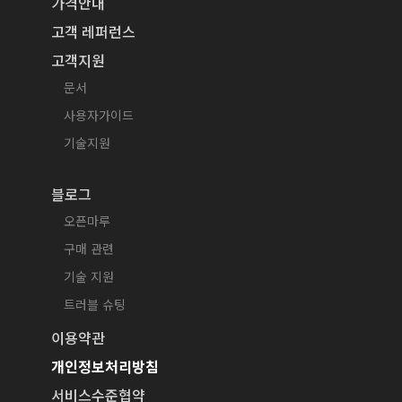
가격안내
고객 레퍼런스
고객지원
문서
사용자가이드
기술지원
블로그
오픈마루
구매 관련
기술 지원
트러블 슈팅
이용약관
개인정보처리방침
서비스수준협약