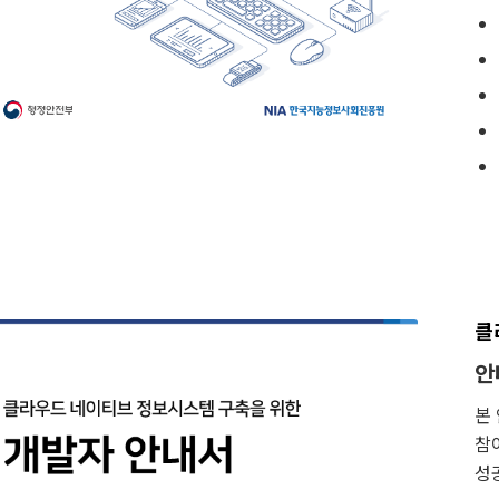
클
안
본
참
성