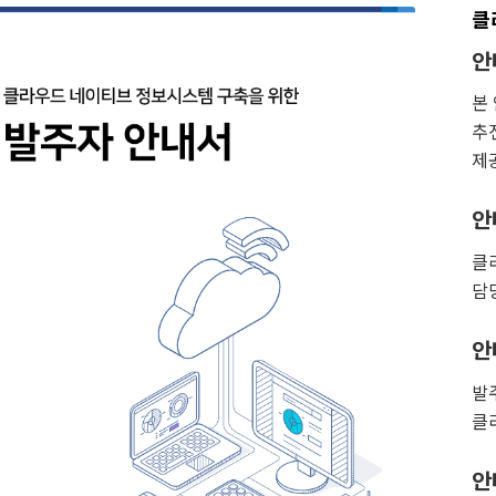
클
안
본
추
제
안
클
담
안
발
클
안