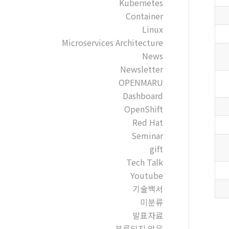
Kubernetes
Container
Linux
Microservices Architecture
News
Newsletter
OPENMARU
Dashboard
OpenShift
Red Hat
Seminar
gift
Tech Talk
Youtube
기술백서
미분류
발표자료
분류되지 않음