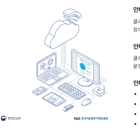
안
클
참
안
클
운
안