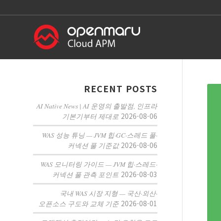
RECENT POSTS
AI Native News | AI 운영의 출발점, 인프라
2026-08-06
기본기부터 제대로
WAS 성능 튜닝 — JVM 힙·GC·스레드 풀·
2026-08-06
커넥션 풀 기준값
WAS 모니터링 가이드 — JVM 힙·스레드·
2026-08-03
커넥션 풀 관측 포인트
국내 WAS 시장 지형 — 국산·외산·
2026-08-01
오픈소스 구도와 교체 기준