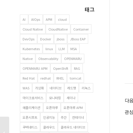
태그
AI
AIOps
APM
cloud
Cloud Native
CloudNative
Container
DevOps
Docker
jboss
JBoss EAP
Kubernetes
linux
LLM
MSA
Native
Observability
OPENMARU
OPENMARU APM
OpenShift
RAG
Red Hat
redhat
RHEL
tomcat
WAS
가상화
네이티브
레드햇
리눅스
마이크로서비스
모니터링
세미나
다음
애플리케이션
오픈마루
오픈마루 APM
관심
오픈시프트
인공지능
주간
컨테이너
Kafka – 05. 마케터가
쿠버네티스
클라우드
클라우드 네이티브
chatGPT로 배우는 Kafka