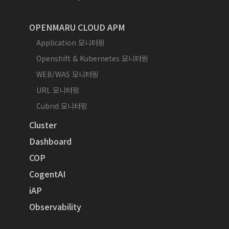
OPENMARU CLOUD APM
Application 모니터링
Openshift & Kubernetes 모니터링
WEB/WAS 모니터링
URL 모니터링
Cubrid 모니터링
Cluster
Dashboard
COP
CogentAI
iAP
Observability