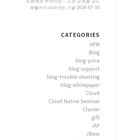
트랜잭션 추적이란 — 느린 요청을 코드
2026-07-30
레벨까지 따라가는 기술
CATEGORIES
APM
Blog
blog-price
blog-support
blog-trouble-shooting
blog-whitepaper
Cloud
Cloud Native Seminar
Cluster
gift
iAP
JBoss