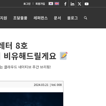
로그인
회원가입
 지원
조달물품
레퍼런스
문서
블로그
레터 8호
? 쉽게 비유해드릴게요
는 클라우드 네이티브 주간 브리핑!
2024.03.21 | Vol. 008