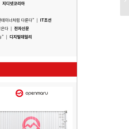
|
지디넷코리아
아
컨테이너처럼 다룬다” |
IT조선
모은다 |
전자신문
능” |
디지털데일리