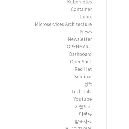
Kubernetes
Container
Linux
Microservices Architecture
News
Newsletter
OPENMARU
Dashboard
OpenShift
Red Hat
Seminar
gift
Tech Talk
Youtube
기술백서
미분류
발표자료
분류되지 않음