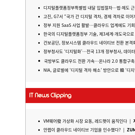
디지털플랫폼정부특별법 내달 입법절차…법·제도 근
고진, G7서 “국가 간 디지털 격차, 경제 격차로 이어
정부 지원 SaaS 사업 활발…클라우드 업계에도 기
한국의 디지털플랫폼정부 기술, 제3세계·개도국으로
건보공단, 정보시스템
클라우드 네이티브
전환 본격
정부청사도 ‘디지털화’…전국 13개 정부청사, 데이
국방부도 클라우드 전환 가속…온나라 2.0 통합구
NIA, 글로벌에 ‘디지털 격차 해소’ 방안으로 韓 ‘디
VM웨어發 가상화 시장 요동, 레드햇이 움직인다 |
안랩이
클라우드 네이티브
기업을 인수했다? |
ZU