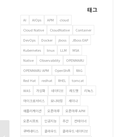
태그
AI
AIOps
APM
cloud
Cloud Native
CloudNative
Container
DevOps
Docker
jboss
JBoss EAP
Kubernetes
linux
LLM
MSA
Native
Observability
OPENMARU
OPENMARU APM
OpenShift
RAG
Red Hat
redhat
RHEL
tomcat
WAS
가상화
네이티브
레드햇
리눅스
마이크로서비스
모니터링
세미나
애플리케이션
오픈마루
오픈마루 APM
오픈시프트
인공지능
주간
컨테이너
쿠버네티스
클라우드
클라우드 네이티브
IaaS, PaaS, SaaS – as a