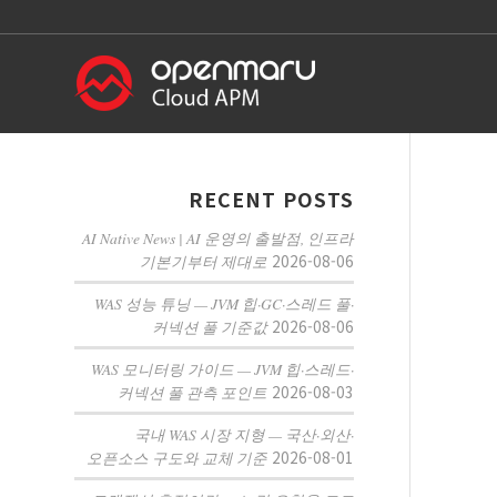
RECENT POSTS
AI Native News | AI 운영의 출발점, 인프라
2026-08-06
기본기부터 제대로
WAS 성능 튜닝 — JVM 힙·GC·스레드 풀·
2026-08-06
커넥션 풀 기준값
WAS 모니터링 가이드 — JVM 힙·스레드·
2026-08-03
커넥션 풀 관측 포인트
국내 WAS 시장 지형 — 국산·외산·
2026-08-01
오픈소스 구도와 교체 기준