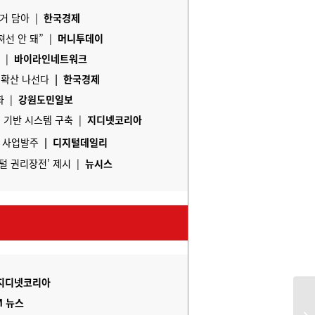
거 담아 |
한국경제
져선 안 돼”
|
머니투데이
회
|
바이라인네트워크
 확산 나선다
|
한국경제
화
|
강원도민일보
터 기반 시스템 구축
|
지디넷코리아
축 사업발주
|
디지털데일리
지털 권리장전’ 제시
|
뉴시스
지디넷코리아
M 뉴스