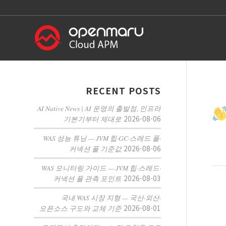
RECENT POSTS
AI Native News | AI 운영의 출발점, 인프라
2026-08-06
기본기부터 제대로
WAS 성능 튜닝 — JVM 힙·GC·스레드 풀·
2026-08-06
커넥션 풀 기준값
WAS 모니터링 가이드 — JVM 힙·스레드·
2026-08-03
커넥션 풀 관측 포인트
국내 WAS 시장 지형 — 국산·외산·
2026-08-01
오픈소스 구도와 교체 기준