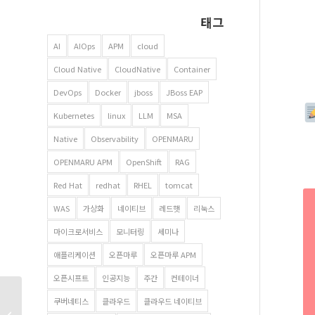
태그
AI
AIOps
APM
cloud
Cloud Native
CloudNative
Container
DevOps
Docker
jboss
JBoss EAP
Kubernetes
linux
LLM
MSA
Native
Observability
OPENMARU
OPENMARU APM
OpenShift
RAG
Red Hat
redhat
RHEL
tomcat
WAS
가상화
네이티브
레드햇
리눅스
마이크로서비스
모니터링
세미나
애플리케이션
오픈마루
오픈마루 APM
오픈시프트
인공지능
주간
컨테이너
PaaS-TA 종료와 K-
쿠버네티스
클라우드
클라우드 네이티브
PaaS의 부상: 민간