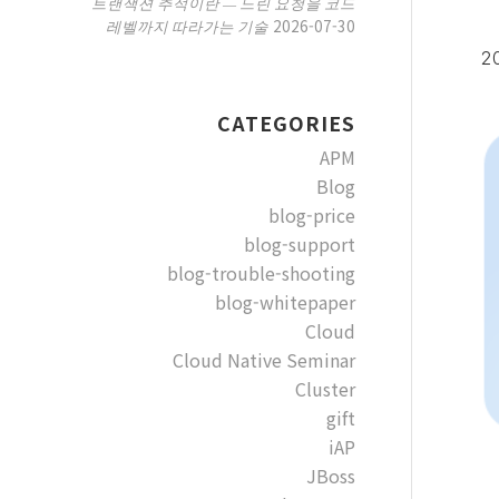
트랜잭션 추적이란 — 느린 요청을 코드
2026-07-30
레벨까지 따라가는 기술
20
CATEGORIES
APM
Blog
blog-price
blog-support
blog-trouble-shooting
blog-whitepaper
Cloud
Cloud Native Seminar
Cluster
gift
iAP
JBoss