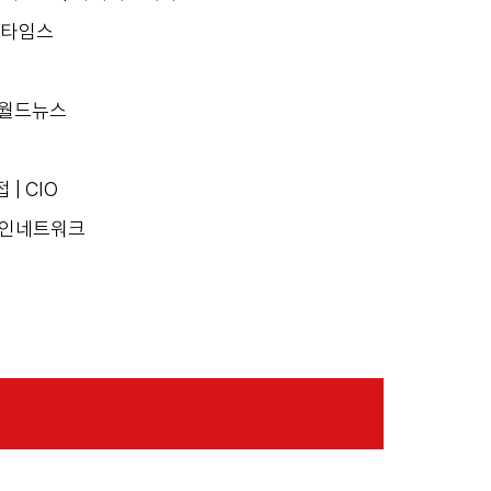
지털타임스
크월드뉴스
| CIO
라인네트워크