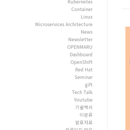
Kubernetes
Container
Linux
Microservices Architecture
News
Newsletter
OPENMARU
Dashboard
OpenShift
Red Hat
Seminar
gift
Tech Talk
Youtube
기술백서
미분류
발표자료
분류되지 않음