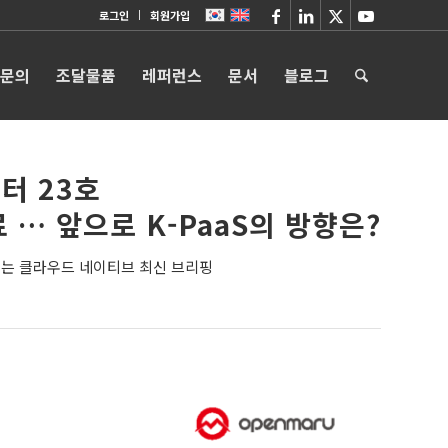
로그인
회원가입
 문의
조달물품
레퍼런스
문서
블로그
터 23호
료 … 앞으로 K-PaaS의 방향은?
는 클라우드 네이티브 최신 브리핑