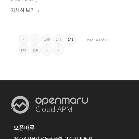
자세히 보기
«
‹
146
147
148
Page 148 of 156
149
150
›
»
오픈마루
04778 서울시 성동구 뚝섬로1길 31 906 호