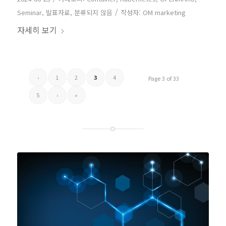
/
Seminar
,
발표자료
,
분류되지 않음
작성자:
OM marketing
자세히 보기
‹
1
2
3
4
Page 3 of 33
5
›
»