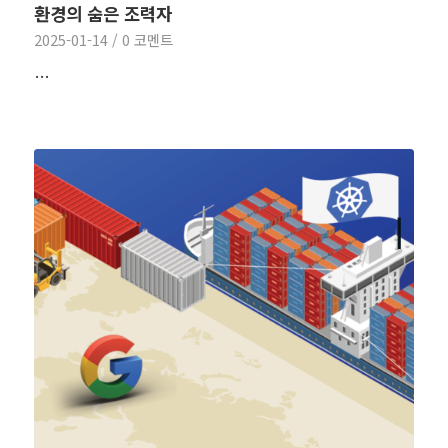
환경의 숨은 조력자
2025-01-14
/
0 코멘트
…