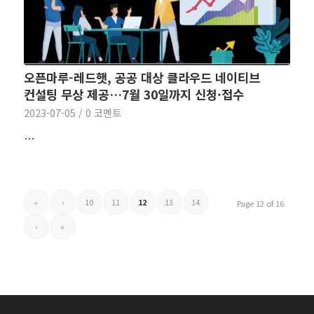
오픈마루-레드햇, 공공 대상 클라우드 네이티브
컨설팅 무상 제공…7월 30일까지 신청·접수
2023-07-05
/
0 코멘트
…
«
‹
10
11
12
13
14
Page 12 of 16
›
»