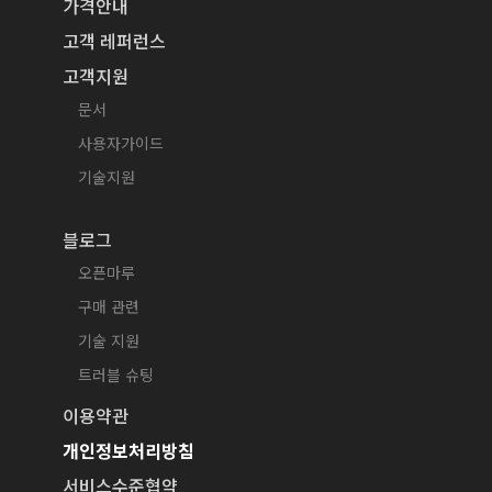
가격안내
고객 레퍼런스
고객지원
문서
사용자가이드
기술지원
블로그
오픈마루
구매 관련
기술 지원
트러블 슈팅
이용약관
개인정보처리방침
서비스수준협약