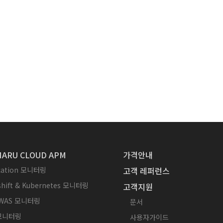
ARU CLOUD APM
가격안내
ication 모니터링
고객 레퍼런스
hift & Kubernetes 모니터링
고객지원
WAS 모니터링
문서
 모니터링
사용자가이드