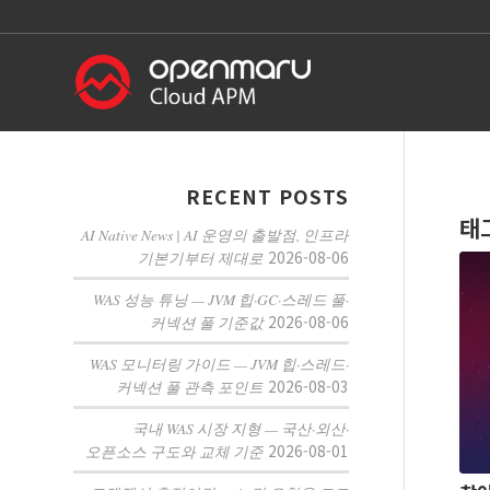
RECENT POSTS
태
AI Native News | AI 운영의 출발점, 인프라
2026-08-06
기본기부터 제대로
WAS 성능 튜닝 — JVM 힙·GC·스레드 풀·
2026-08-06
커넥션 풀 기준값
WAS 모니터링 가이드 — JVM 힙·스레드·
2026-08-03
커넥션 풀 관측 포인트
국내 WAS 시장 지형 — 국산·외산·
2026-08-01
오픈소스 구도와 교체 기준