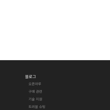
블로그
오픈마루
구매 관련
기술 지원
트러블 슈팅