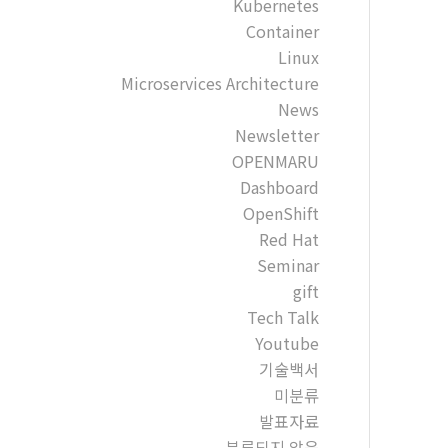
Kubernetes
Container
Linux
Microservices Architecture
News
Newsletter
OPENMARU
Dashboard
OpenShift
Red Hat
Seminar
gift
Tech Talk
Youtube
기술백서
미분류
발표자료
분류되지 않음