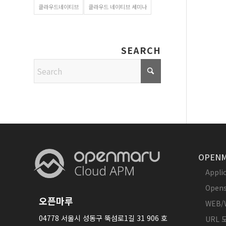
클라우드네이티브
클라우드 네이티브 세미나
SEARCH
OPENM
Appl
Opens
오픈마루
WEB/
04778 서울시 성동구 뚝섬로1길 31 906 호
URL