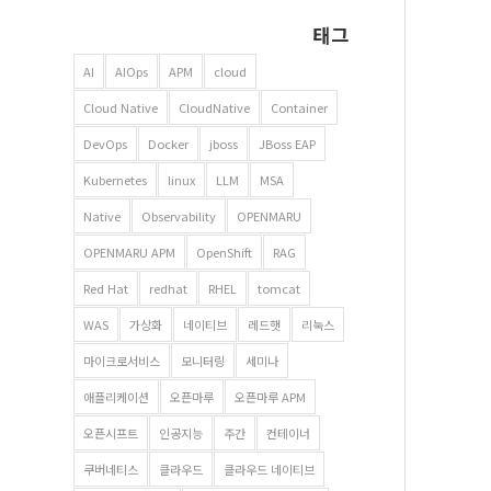
태그
AI
AIOps
APM
cloud
Cloud Native
CloudNative
Container
DevOps
Docker
jboss
JBoss EAP
Kubernetes
linux
LLM
MSA
Native
Observability
OPENMARU
OPENMARU APM
OpenShift
RAG
Red Hat
redhat
RHEL
tomcat
WAS
가상화
네이티브
레드햇
리눅스
마이크로서비스
모니터링
세미나
애플리케이션
오픈마루
오픈마루 APM
오픈시프트
인공지능
주간
컨테이너
쿠버네티스
클라우드
클라우드 네이티브