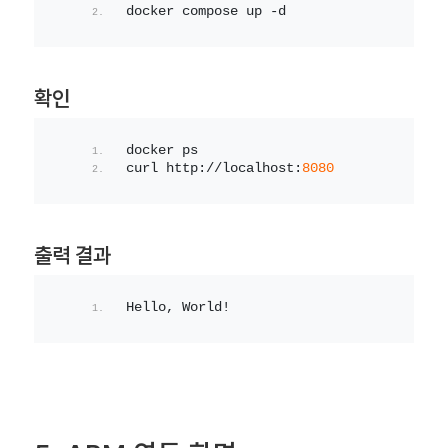
docker compose up -d
확인
docker ps
curl http://localhost:
8080
출력 결과
Hello, World!