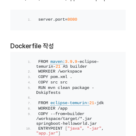
server.port=
8080
Dockerfile 작성
FROM 
maven:
3.9
.
9
-eclipse-
temurin-
21
 AS builder
WORKDIR /workspace
COPY pom.xml .
COPY src src
RUN mvn clean package -
DskipTests
FROM 
eclipse-temurin:
21
-jdk
WORKDIR /app
COPY --from=builder 
/workspace/target/*.jar 
springboot-helloworld.jar
ENTRYPOINT 
[
"java"
, 
"-jar"
, 
"app.jar"
]