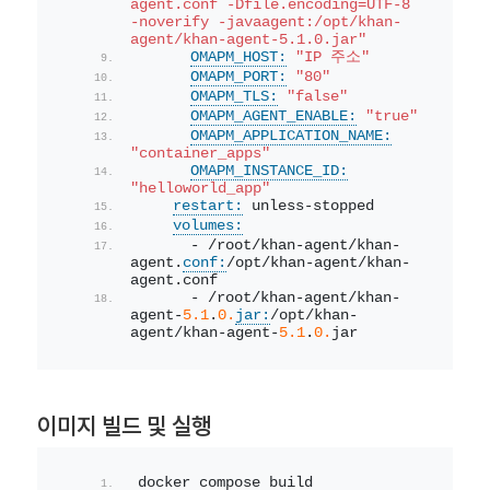
agent.conf -Dfile.encoding=UTF-8 
-noverify -javaagent:/opt/khan-
agent/khan-agent-5.1.0.jar"
OMAPM_HOST:
"IP 주소"
OMAPM_PORT:
"80"
OMAPM_TLS:
"false"
OMAPM_AGENT_ENABLE:
"true"
OMAPM_APPLICATION_NAME:
"container_apps"
OMAPM_INSTANCE_ID:
"helloworld_app"
restart:
 unless-stopped
volumes:
      - /root/khan-agent/khan-
agent.
conf:
/opt/khan-agent/khan-
agent.conf
      - /root/khan-agent/khan-
agent-
5.1
.
0.
jar:
/opt/khan-
agent/khan-agent-
5.1
.
0.
jar
이미지 빌드 및 실행
docker compose build