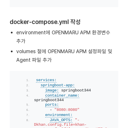
docker-compose.yml 작성
environment에 OPENMARU APM 환경변수
추가
volumes 절에 OPENMARU APM 설정파일 및
Agent 파일 추가
services:
springboot-app:
image:
 springboot344
container_name:
springboot344
ports:
      - 
"8080:8080"
environment:
JAVA_OPTS:
"-
Dkhan.config.file=khan-