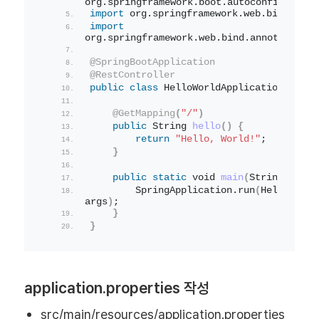
org.springframework.boot.autoconfigure.Sp
import
 org.springframework.web.bind.anno
import
org.springframework.web.bind.annotation.R
@SpringBootApplication
@RestController
public
class
 HelloWorldApplication 
{
@GetMapping
(
"/"
)
public
String
hello
()
{
return
"Hello, World!"
;
}
public
static
void
main
(
String
[]
 arg
        SpringApplication.
run
(
HelloWorld
args
)
;
}
}
application.properties 작성
src/main/resources/application.properties