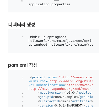
            └── 
application.properties
디렉터리 생성
mkdir -p springboot-
helloworld/src/main/java/com/springboot/h
springboot-helloworld/src/main/resources
pom.xml 작성
<
project
xmlns
=
"http://maven.apache.org/
xmlns:xsi
=
"http://www.w3.org/2001/XMLSche
xsi:schemalocation
=
"http://maven.apache.o
http://maven.apache.org/xsd/maven-4.0.0.x
<
modelversion
>
4.0.0
</
modelversion
>
<
groupid
>
com.example
</
groupid
>
<
artifactid
>
demo
</
artifactid
>
<
version
>
0.0.1-SNAPSHOT
</
version
>