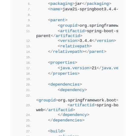
<
packaging
>
jar
</
packaging
>
<
name
>
java21-springboot3.4.4-hellowo
<
parent
>
<
groupid
>
org.springframework.boo
<
artifactid
>
spring-boot-starter-
parent
</
artifactid
>
<
version
>
3.4.4
</
version
>
<
relativepath
>
</
relativepath
>
</
parent
>
<
properties
>
<
java.version
>
21
</
java.version
>
</
properties
>
<
dependencies
>
<
dependency
>
<
groupid
>
org.springframework.boot
</
groupi
<
artifactid
>
spring-boot-star
web
</
artifactid
>
</
dependency
>
</
dependencies
>
<
build
>