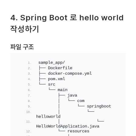
4. Spring Boot 로 hello world
작성하기
파일 구조
sample_app/
├── Dockerfile
├── docker-compose.yml
├── pom.xml
└── src
    └── main
        ├── java
        │   └── com
        │       └── springboot
        │           └── 
helloworld
        │               └── 
HelloWorldApplication.java
        └── resources