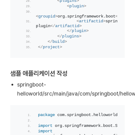
<
plugins
>
<
plugin
>
<
groupid
>
org.springframework.boot
</
groupi
<
artifactid
>
spring-boot-
plugin
</
artifactid
>
</
plugin
>
</
plugins
>
</
build
>
</
project
>
샘플 애플리케이션 작성
springboot-
helloworld/src/main/java/com/springboot/hellow
package
 com.springboot.helloworld
;
import
 org.springframework.boot.SpringAp
import