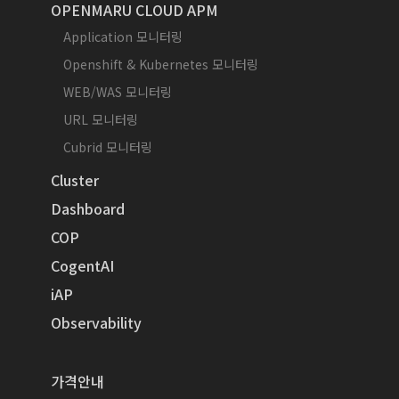
OPENMARU CLOUD APM
Application 모니터링
Openshift & Kubernetes 모니터링
WEB/WAS 모니터링
URL 모니터링
Cubrid 모니터링
Cluster
Dashboard
COP
CogentAI
iAP
Observability
가격안내