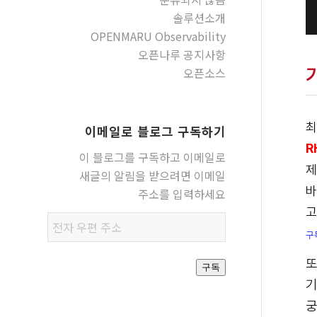
솔루션소개
OPENMARU Observability
오픈나루 공지사항
오픈소스
최
이메일로 블로그 구독하기
R
이 블로그를 구독하고 이메일로
제
새글의 알림을 받으려면 이메일
바
주소를 입력하세요
고
전자
구
우편
주소
또
구독
기