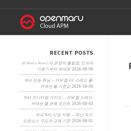
RECENT POSTS
AI Native News | AI 운영의 출발점, 인프라
2026-08-06
기본기부터 제대로
WAS 성능 튜닝 — JVM 힙·GC·스레드 풀·
2026-08-06
커넥션 풀 기준값
WAS 모니터링 가이드 — JVM 힙·스레드·
2026-08-03
커넥션 풀 관측 포인트
국내 WAS 시장 지형 — 국산·외산·
2026-08-01
오픈소스 구도와 교체 기준