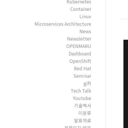
Kubernetes
Container
Linux
Microservices Architecture
News
Newsletter
OPENMARU
Dashboard
OpenShift
Red Hat
Seminar
gift
Tech Talk
Youtube
기술백서
미분류
발표자료
분류되지 않음