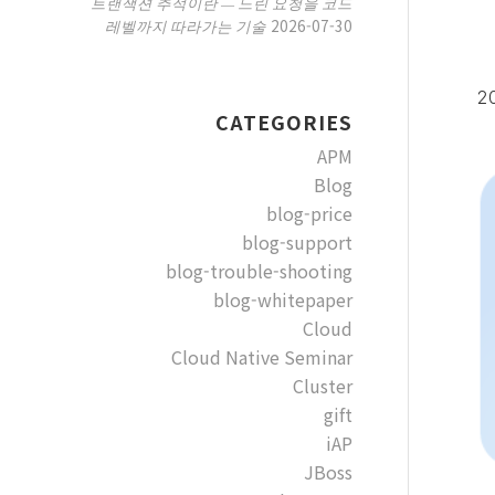
트랜잭션 추적이란 — 느린 요청을 코드
2026-07-30
레벨까지 따라가는 기술
20
CATEGORIES
APM
Blog
blog-price
blog-support
blog-trouble-shooting
blog-whitepaper
Cloud
Cloud Native Seminar
Cluster
gift
iAP
JBoss