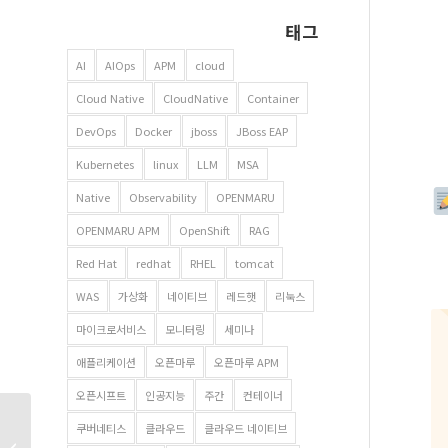
태그
AI
AIOps
APM
cloud
Cloud Native
CloudNative
Container
DevOps
Docker
jboss
JBoss EAP
Kubernetes
linux
LLM
MSA
Native
Observability
OPENMARU
OPENMARU APM
OpenShift
RAG
Red Hat
redhat
RHEL
tomcat
WAS
가상화
네이티브
레드햇
리눅스
마이크로서비스
모니터링
세미나
애플리케이션
오픈마루
오픈마루 APM
오픈시프트
인공지능
주간
컨테이너
대한민국 소프트웨어대전
쿠버네티스
클라우드
클라우드 네이티브
2024에 오픈마루가