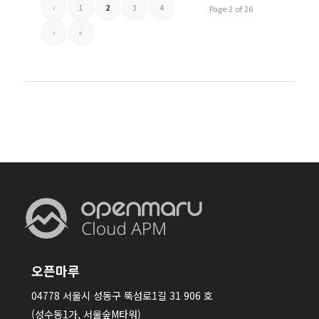
‹
1
2
3
4
Page 2 of 26
›
»
오픈마루
04778 서울시 성동구 뚝섬로1길 31 906 호
(성수동1가, 서울숲M타워)