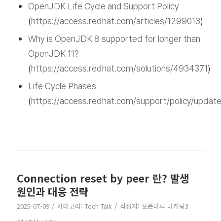
OpenJDK Life Cycle and Support Policy
(
https://access.redhat.com/articles/1299013
)
Why is OpenJDK 8 supported for longer than
OpenJDK 11?
(
https://access.redhat.com/solutions/4934371
)
Life Cycle Phases
(
https://access.redhat.com/support/policy/upda
Connection reset by peer 란? 발생
원인과 대응 전략
/
/
2025-07-09
카테고리:
Tech Talk
작성자:
오픈마루 마케팅3