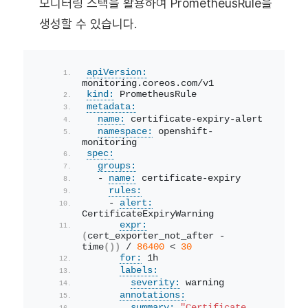
모니터링 스택을 활용하여 PrometheusRule을
생성할 수 있습니다.
apiVersion:
monitoring.coreos.com/v1
kind:
 PrometheusRule
metadata:
name:
 certificate-expiry-alert
namespace:
 openshift-
monitoring
spec:
groups:
  - 
name:
 certificate-expiry
rules:
    - 
alert:
CertificateExpiryWarning
expr:
(
cert_exporter_not_after - 
time
(
)
)
 / 
86400
 < 
30
for:
 1h
labels:
severity:
 warning
annotations:
summary:
"Certificate 