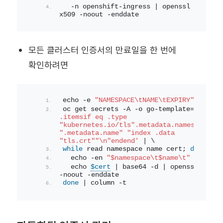
  -n openshift-ingress | openssl 
x509 -noout -enddate
모든 클러스터 인증서의 만료일을 한 번에
확인하려면
echo -e 
"NAMESPACE\tNAME\tEXPIRY"
 && \
oc get secrets -A -o go-template=
'range 
.itemsif eq .type 
"kubernetes.io/tls".metadata.namespace" 
".metadata.name" "index .data 
"tls.crt""\n"endend'
 | \
while
 read namespace name cert; 
do
  echo -en 
"$namespace\t$name\t"
  echo 
$cert
 | base64 -d | openssl x509 
-noout -enddate
done
 | column -t