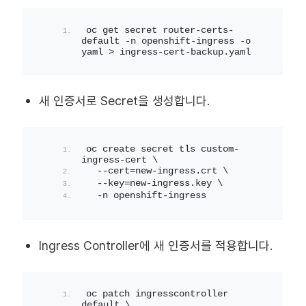
oc get secret router-certs-
default -n openshift-ingress -o 
yaml > ingress-cert-backup.yaml
새 인증서로 Secret을 생성합니다.
oc create secret tls custom-
ingress-cert \
  --cert=new-ingress.crt \
  --key=new-ingress.key \
  -n openshift-ingress
Ingress Controller에 새 인증서를 적용합니다.
oc patch ingresscontroller 
default \