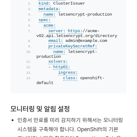
kind:
 ClusterIssuer
metadata:
name:
 letsencrypt-production
spec:
acme:
server:
https:
//acme-
v02.api.letsencrypt.org/directory
email:
 admin@example.com
privateKeySecretRef:
name:
 letsencrypt-
production
solvers:
    - 
http01:
ingress:
class:
 openshift-
default
모니터링 및 알림 설정
인증서 만료를 미리 감지하기 위해서는 모니터링
시스템을 구축해야 합니다. OpenShift의 기본