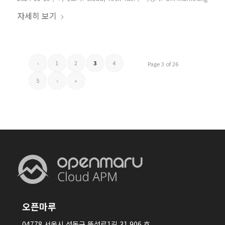
자세히 보기
‹
1
2
3
4
Page 3 of 26
5
›
»
오픈마루
04778 서울시 성동구 뚝섬로1길 31 906 호