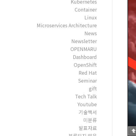
Kubernetes
Container
Linux
Microservices Architecture
News
Newsletter
OPENMARU
Dashboard
OpenShift
Red Hat
Seminar
gift
Tech Talk
Youtube
기술백서
미분류
발표자료
분류되지 않음