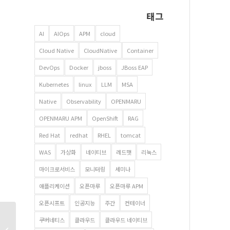
태그
AI
AIOps
APM
cloud
Cloud Native
CloudNative
Container
DevOps
Docker
jboss
JBoss EAP
Kubernetes
linux
LLM
MSA
Native
Observability
OPENMARU
OPENMARU APM
OpenShift
RAG
Red Hat
redhat
RHEL
tomcat
WAS
가상화
네이티브
레드햇
리눅스
마이크로서비스
모니터링
세미나
애플리케이션
오픈마루
오픈마루 APM
오픈시프트
인공지능
주간
컨테이너
클라우드 네이티브 비대면
쿠버네티스
클라우드
클라우드 네이티브
워크샵 – 2021년 6월