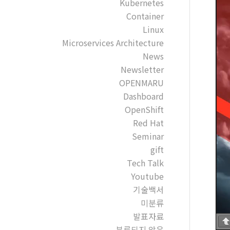
Kubernetes
Container
Linux
Microservices Architecture
News
Newsletter
OPENMARU
Dashboard
OpenShift
Red Hat
Seminar
gift
Tech Talk
Youtube
기술백서
미분류
발표자료
분류되지 않음