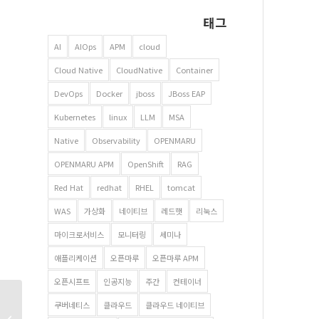
태그
AI
AIOps
APM
cloud
Cloud Native
CloudNative
Container
DevOps
Docker
jboss
JBoss EAP
Kubernetes
linux
LLM
MSA
Native
Observability
OPENMARU
OPENMARU APM
OpenShift
RAG
Red Hat
redhat
RHEL
tomcat
WAS
가상화
네이티브
레드햇
리눅스
마이크로서비스
모니터링
세미나
애플리케이션
오픈마루
오픈마루 APM
오픈시프트
인공지능
주간
컨테이너
클라우드 네이티브 비대면
쿠버네티스
클라우드
클라우드 네이티브
워크샵 – 2021년 6월