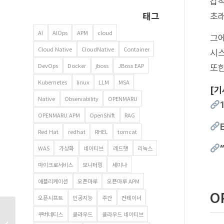
갑작
태그
초
AI
AIOps
APM
cloud
그에
Cloud Native
CloudNative
Container
시스
DevOps
Docker
jboss
JBoss EAP
또한
Kubernetes
linux
LLM
MSA
[기
Native
Observability
OPENMARU
OPENMARU APM
OpenShift
RAG
Red Hat
redhat
RHEL
tomcat
WAS
가상화
네이티브
레드햇
리눅스
마이크로서비스
모니터링
세미나
애플리케이션
오픈마루
오픈마루 APM
O
오픈시프트
인공지능
주간
컨테이너
오픈마루 뉴스레터 13호 |
쿠버네티스
클라우드
클라우드 네이티브
쿠버네티스는