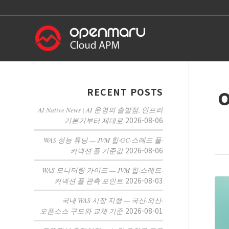
RECENT POSTS
AI Native News | AI 운영의 출발점, 인프라
2026-08-06
기본기부터 제대로
WAS 성능 튜닝 — JVM 힙·GC·스레드 풀·
2026-08-06
커넥션 풀 기준값
WAS 모니터링 가이드 — JVM 힙·스레드·
2026-08-03
커넥션 풀 관측 포인트
국내 WAS 시장 지형 — 국산·외산·
2026-08-01
오픈소스 구도와 교체 기준