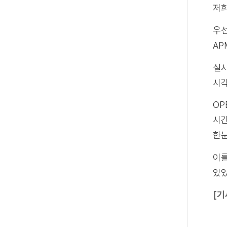
저희
우선
AP
실시
시각
OP
시간
한눈
이를
있었
[기