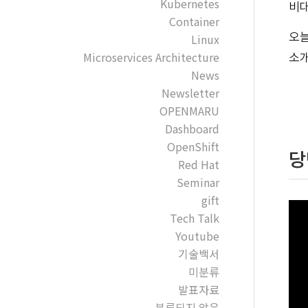
Kubernetes
비대
Container
오늘
Linux
Microservices Architecture
소개
News
Newsletter
OPENMARU
Dashboard
OpenShift
당
Red Hat
Seminar
gift
Tech Talk
Youtube
기술백서
미분류
발표자료
분류되지 않음