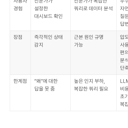
사용자
전문가가
전문가가 복잡한
누
경험
설정한
쿼리로 데이터 분석
자
대시보드 확인
질
답변
장점
즉각적인 상태
근본 원인 규명
압
감지
가능
사
편
분석
단
한계점
“왜”에 대한
높은 인지 부하,
LL
답을 못 줌
복잡한 쿼리 필요
비용
초기
복