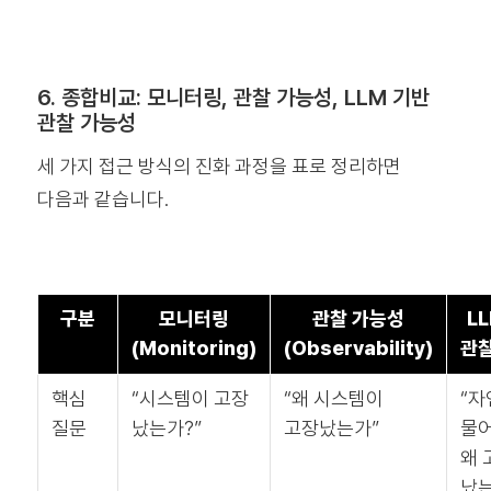
6. 종합비교: 모니터링, 관찰 가능성, LLM 기반
관찰 가능성
세 가지 접근 방식의 진화 과정을 표로 정리하면
다음과 같습니다.
구분
모니터링
관찰 가능성
L
(Monitoring)
(Observability)
관
핵심
“시스템이 고장
“왜 시스템이
“자
질문
났는가?”
고장났는가”
물어
왜 
났