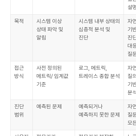
설명
목적
시스템 이상
시스템 내부 상태의
자연
상태 파악 및
심층적 분석 및
기반
알림
진단
진단
대
질
접근
사전 정의된
로그, 메트릭,
자
방식
메트릭/ 임계값
트레이스 종합 분석
질의
기준
기반
분
진단
예측된 문제
예측되거나
자
범위
예측하지 못한 문제
질문
모든